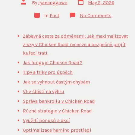
Post
Post
By
ryananggowo
May 5, 2026
date
author
Categories
on
In
Post
No Comments
Zábavná
cesta
za
odměnami
Zábavná cesta za odměnami: Jak maximalizovat
Jak
maximaliz
zisky v Chicken Road recenze a bezpečně projít
zisky
kuřecí tratí.
v
Chicken
Jak funguje Chicken Road?
Road
recenze
Tipy a triky pro úspěch
a
bezpečně
Jak se vyhnout častým chybám
projít
kuřecí
Vliv štěstí na výhru
tr
Správa bankrollu v Chicken Road
Různé strategie v Chicken Road
Využití bonusů a akcí
Optimalizace herního prostředí