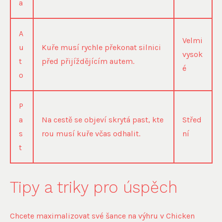
a
A
Velmi
u
Kuře musí rychle překonat silnici
vysok
t
před přijíždějícím autem.
é
o
P
a
Na cestě se objeví skrytá past, kte
Střed
s
rou musí kuře včas odhalit.
ní
t
Tipy a triky pro úspěch
Chcete maximalizovat své šance na výhru v Chicken