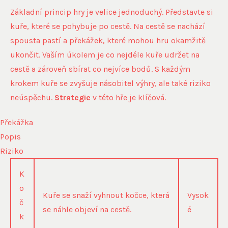
Základní princip hry je velice jednoduchý. Představte si
kuře, které se pohybuje po cestě. Na cestě se nachází
spousta pastí a překážek, které mohou hru okamžitě
ukončit. Vaším úkolem je co nejdéle kuře udržet na
cestě a zároveň sbírat co nejvíce bodů. S každým
krokem kuře se zvyšuje násobitel výhry, ale také riziko
neúspěchu.
Strategie
v této hře je klíčová.
Překážka
Popis
Riziko
K
o
Kuře se snaží vyhnout kočce, která
Vysok
č
se náhle objeví na cestě.
é
k