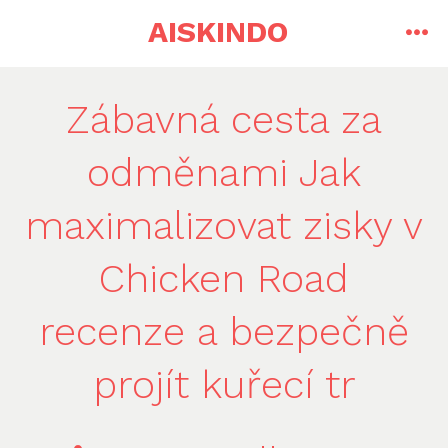
Skip
AISKINDO
to
me
content
Zábavná cesta za
odměnami Jak
maximalizovat zisky v
Chicken Road
recenze a bezpečně
projít kuřecí tr