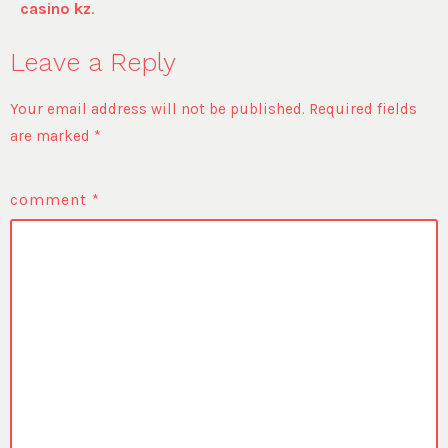
casino kz
.
Leave a Reply
Your email address will not be published.
Required fields
are marked
*
comment
*