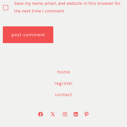
Save my name, email, and website in this browser for
the next time I comment.
home
register
contact
Open
Open
Open
Open
Open
Facebook
X
Instagram
LinkedIn
Pinterest