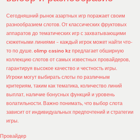
Сегодняшний рынок азартных игр поражает своим
разнообразием слотов. От классических фруктовых
аппаратов до тематических игр с захватывающими
сюжетными линиями – каждый игрок может найти что-
то по душе.
olimp casino kz
предлагает обширную
коллекцию слотов от самых известных провайдеров,
гарантируя высокое качество и честность игры.
Игроки могут выбирать слоты по различным
критериям, таким как тематика, количество линий
выплат, наличие бонусных функций и уровень
волатильности. Важно понимать, что выбор слота
зависит от индивидуальных предпочтений и стратегии
игры.
Провайдер