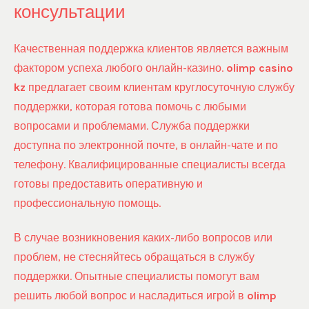
консультации
Качественная поддержка клиентов является важным
фактором успеха любого онлайн-казино.
olimp casino
kz
предлагает своим клиентам круглосуточную службу
поддержки, которая готова помочь с любыми
вопросами и проблемами. Служба поддержки
доступна по электронной почте, в онлайн-чате и по
телефону. Квалифицированные специалисты всегда
готовы предоставить оперативную и
профессиональную помощь.
В случае возникновения каких-либо вопросов или
проблем, не стесняйтесь обращаться в службу
поддержки. Опытные специалисты помогут вам
решить любой вопрос и насладиться игрой в
olimp