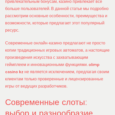
привлекательным бонусам, казино привлекает все
больше пользователей. В данной статье мы подробно
рассмотрим основные особенности, преимущества и
возможности, которые предлагает этот популярный
ресурс.
Современные онлайн-казино предлагают не просто
копии традиционных игровых автоматов, а настоящие
произведения искусства с захватывающим
геймплеем и инновационными функциями.
olimp
casino kz
не является исключением, предлагая своим
клиентам только проверенные и лицензированные
игры от ведущих разработчиков.
Современные слоты:
выбор и разнообразие