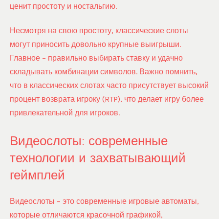
ценит простоту и ностальгию.
Несмотря на свою простоту, классические слоты
могут приносить довольно крупные выигрыши.
Главное – правильно выбирать ставку и удачно
складывать комбинации символов. Важно помнить,
что в классических слотах часто присутствует высокий
процент возврата игроку (RTP), что делает игру более
привлекательной для игроков.
Видеослоты: современные
технологии и захватывающий
геймплей
Видеослоты – это современные игровые автоматы,
которые отличаются красочной графикой,