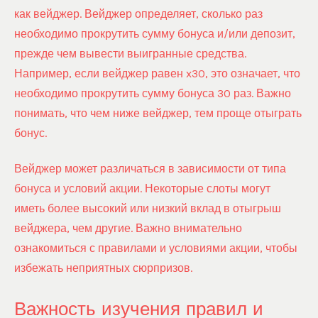
как вейджер. Вейджер определяет, сколько раз
необходимо прокрутить сумму бонуса и/или депозит,
прежде чем вывести выигранные средства.
Например, если вейджер равен x30, это означает, что
необходимо прокрутить сумму бонуса 30 раз. Важно
понимать, что чем ниже вейджер, тем проще отыграть
бонус.
Вейджер может различаться в зависимости от типа
бонуса и условий акции. Некоторые слоты могут
иметь более высокий или низкий вклад в отыгрыш
вейджера, чем другие. Важно внимательно
ознакомиться с правилами и условиями акции, чтобы
избежать неприятных сюрпризов.
Важность изучения правил и