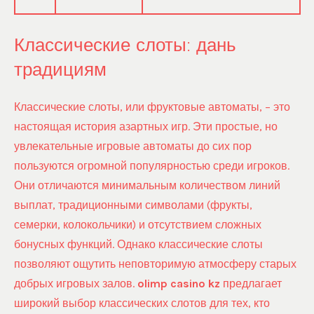
Классические слоты: дань
традициям
Классические слоты, или фруктовые автоматы, – это
настоящая история азартных игр. Эти простые, но
увлекательные игровые автоматы до сих пор
пользуются огромной популярностью среди игроков.
Они отличаются минимальным количеством линий
выплат, традиционными символами (фрукты,
семерки, колокольчики) и отсутствием сложных
бонусных функций. Однако классические слоты
позволяют ощутить неповторимую атмосферу старых
добрых игровых залов.
olimp casino kz
предлагает
широкий выбор классических слотов для тех, кто