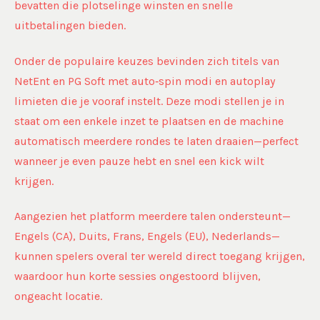
bevatten die plotselinge winsten en snelle
uitbetalingen bieden.
Onder de populaire keuzes bevinden zich titels van
NetEnt en PG Soft met auto‑spin modi en autoplay
limieten die je vooraf instelt. Deze modi stellen je in
staat om een enkele inzet te plaatsen en de machine
automatisch meerdere rondes te laten draaien—perfect
wanneer je even pauze hebt en snel een kick wilt
krijgen.
Aangezien het platform meerdere talen ondersteunt—
Engels (CA), Duits, Frans, Engels (EU), Nederlands—
kunnen spelers overal ter wereld direct toegang krijgen,
waardoor hun korte sessies ongestoord blijven,
ongeacht locatie.