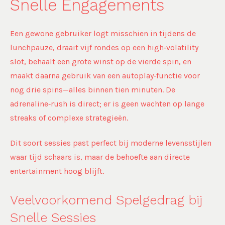
Snelle Engagements
Een gewone gebruiker logt misschien in tijdens de
lunchpauze, draait vijf rondes op een high‑volatility
slot, behaalt een grote winst op de vierde spin, en
maakt daarna gebruik van een autoplay‑functie voor
nog drie spins—alles binnen tien minuten. De
adrenaline‑rush is direct; er is geen wachten op lange
streaks of complexe strategieën.
Dit soort sessies past perfect bij moderne levensstijlen
waar tijd schaars is, maar de behoefte aan directe
entertainment hoog blijft.
Veelvoorkomend Spelgedrag bij
Snelle Sessies