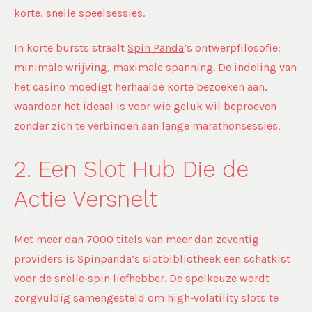
korte, snelle speelsessies.
In korte bursts straalt
Spin Panda
’s ontwerpfilosofie:
minimale wrijving, maximale spanning. De indeling van
het casino moedigt herhaalde korte bezoeken aan,
waardoor het ideaal is voor wie geluk wil beproeven
zonder zich te verbinden aan lange marathonsessies.
2. Een Slot Hub Die de
Actie Versnelt
Met meer dan 7000 titels van meer dan zeventig
providers is Spinpanda’s slotbibliotheek een schatkist
voor de snelle‑spin liefhebber. De spelkeuze wordt
zorgvuldig samengesteld om high‑volatility slots te