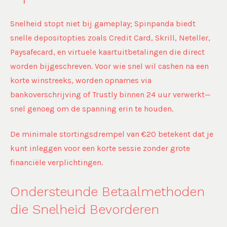
Snelheid stopt niet bij gameplay; Spinpanda biedt
snelle depositopties zoals Credit Card, Skrill, Neteller,
Paysafecard, en virtuele kaartuitbetalingen die direct
worden bijgeschreven. Voor wie snel wil cashen na een
korte winstreeks, worden opnames via
bankoverschrijving of Trustly binnen 24 uur verwerkt—
snel genoeg om de spanning erin te houden.
De minimale stortingsdrempel van €20 betekent dat je
kunt inleggen voor een korte sessie zonder grote
financiële verplichtingen.
Ondersteunde Betaalmethoden
die Snelheid Bevorderen