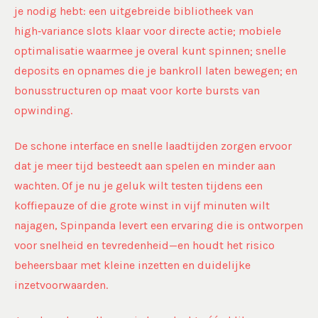
je nodig hebt: een uitgebreide bibliotheek van
high‑variance slots klaar voor directe actie; mobiele
optimalisatie waarmee je overal kunt spinnen; snelle
deposits en opnames die je bankroll laten bewegen; en
bonusstructuren op maat voor korte bursts van
opwinding.
De schone interface en snelle laadtijden zorgen ervoor
dat je meer tijd besteedt aan spelen en minder aan
wachten. Of je nu je geluk wilt testen tijdens een
koffiepauze of die grote winst in vijf minuten wilt
najagen, Spinpanda levert een ervaring die is ontworpen
voor snelheid en tevredenheid—en houdt het risico
beheersbaar met kleine inzetten en duidelijke
inzetvoorwaarden.