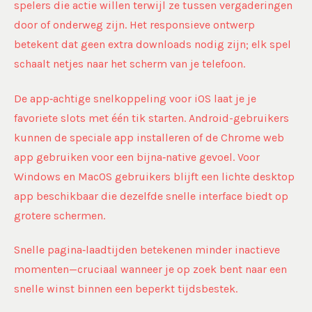
spelers die actie willen terwijl ze tussen vergaderingen
door of onderweg zijn. Het responsieve ontwerp
betekent dat geen extra downloads nodig zijn; elk spel
schaalt netjes naar het scherm van je telefoon.
De app‑achtige snelkoppeling voor iOS laat je je
favoriete slots met één tik starten. Android-gebruikers
kunnen de speciale app installeren of de Chrome web
app gebruiken voor een bijna‑native gevoel. Voor
Windows en MacOS gebruikers blijft een lichte desktop
app beschikbaar die dezelfde snelle interface biedt op
grotere schermen.
Snelle pagina‑laadtijden betekenen minder inactieve
momenten—cruciaal wanneer je op zoek bent naar een
snelle winst binnen een beperkt tijdsbestek.