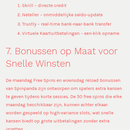
Skrill – directe credit
Neteller – onmiddellijke saldo‑update
Trustly – real‑time bank‑naar‑bank transfer
Virtuele Kaartuitbetalingen – een‑klik opname
7. Bonussen op Maat voor
Snelle Winsten
De maandag Free Spins en woensdag reload bonussen
van Spinpanda zijn ontworpen om spelers extra kansen
te geven tijdens korte sessies. De 50 free spins die elke
maandag beschikbaar zijn, kunnen achter elkaar
worden gespeeld op high‑variance slots, wat snelle
kansen biedt op grote uitbetalingen zonder extra
inzetten.