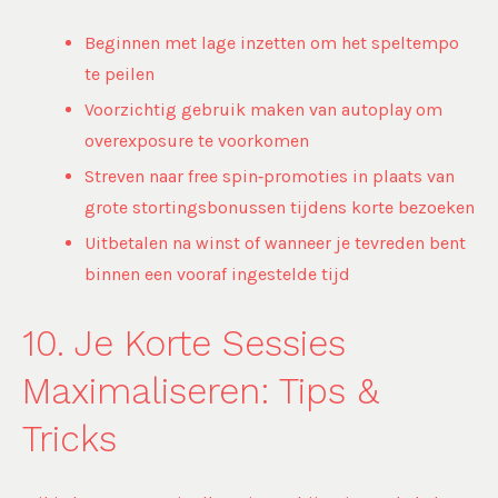
Beginnen met lage inzetten om het speltempo
te peilen
Voorzichtig gebruik maken van autoplay om
overexposure te voorkomen
Streven naar free spin‑promoties in plaats van
grote stortingsbonussen tijdens korte bezoeken
Uitbetalen na winst of wanneer je tevreden bent
binnen een vooraf ingestelde tijd
10. Je Korte Sessies
Maximaliseren: Tips &
Tricks