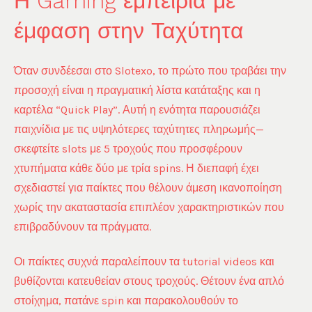
Η Gaming εμπειρία με
έμφαση στην Ταχύτητα
Όταν συνδέεσαι στο Slotexo, το πρώτο που τραβάει την
προσοχή είναι η πραγματική λίστα κατάταξης και η
καρτέλα “Quick Play”. Αυτή η ενότητα παρουσιάζει
παιχνίδια με τις υψηλότερες ταχύτητες πληρωμής—
σκεφτείτε slots με 5 τροχούς που προσφέρουν
χτυπήματα κάθε δύο με τρία spins. Η διεπαφή έχει
σχεδιαστεί για παίκτες που θέλουν άμεση ικανοποίηση
χωρίς την ακαταστασία επιπλέον χαρακτηριστικών που
επιβραδύνουν τα πράγματα.
Οι παίκτες συχνά παραλείπουν τα tutorial videos και
βυθίζονται κατευθείαν στους τροχούς. Θέτουν ένα απλό
στοίχημα, πατάνε spin και παρακολουθούν το