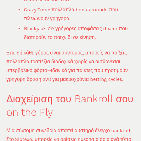
Crazy Time: πολλαπλά bonus rounds που
τελειώνουν γρήγορα.
Blackjack 77: γρήγορες αποφάσεις dealer που
διατηρούν το παιχνίδι σε κίνηση.
Επειδή κάθε γύρος είναι σύντομος, μπορείς να παίξεις
πολλαπλά τραπέζια διαδοχικά χωρίς να αισθάνεσαι
υπερβολικό φόρτο—ιδανικό για παίκτες που προτιμούν
γρήγορη δράση αντί για μακροχρόνια betting cycles.
Διαχείριση του Bankroll σου
on the Fly
Μια σύντομη συνεδρία απαιτεί αυστηρό έλεγχο bankroll.
Στο Slotexo, μπορείς να ορίσεις ημερήσια όρια ανά τύπο