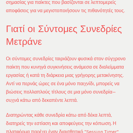
σημασίας για παίκτες που βασίζονται σε λεπτομερείς
αποφάσεις για να μεγιστοποιήσουν τις πιθανότητές τους.
Γιατί οι Σύντομες Συνεδρίες
Μετράνε
Οι σύντομες συνεδρίες ταιριάζουν φυσικά στον σύγχρονο
παίκτη που κυνηγά συγκινήσεις ανάμεσα σε διαλείμματα
εργασίας ή κατά τη διάρκεια μιας γρήγορης μετακίνησης.
Αντί να περνάς ώρες σε ένα μόνο παιχνίδι, μπορείς να
βιώσεις πολλαπλούς τίτλους σε μια μόνο συνεδρία—
συχνά κάτω από δεκαπέντε λεπτά.
Διατηρώντας κάθε συνεδρία κάτω από δέκα λεπτά,
διατηρείς την εστίαση και αποφεύγεις την κόπωση. Η
πλατφόρμα παρέχει έναν διαισθητικό “Session Timer”