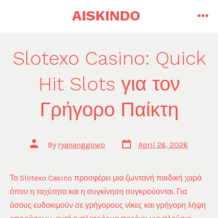
Skip
AISKINDO
to
me
content
Slotexo Casino: Quick
Hit Slots για τον
Γρήγορο Παίκτη
Post
Post
By
ryananggowo
April 26, 2026
date
author
Το Slotexo Casino προσφέρει μια ζωντανή παιδική χαρά
όπου η ταχύτητα και η συγκίνηση συγκρούονται. Για
όσους ευδοκιμούν σε γρήγορους νίκες και γρήγορη λήψη