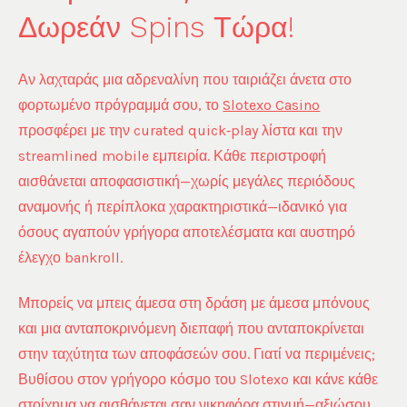
Δωρεάν Spins Τώρα!
Αν λαχταράς μια αδρεναλίνη που ταιριάζει άνετα στο
φορτωμένο πρόγραμμά σου, το
Slotexo Casino
προσφέρει με την curated quick‑play λίστα και την
streamlined mobile εμπειρία. Κάθε περιστροφή
αισθάνεται αποφασιστική—χωρίς μεγάλες περιόδους
αναμονής ή περίπλοκα χαρακτηριστικά—ιδανικό για
όσους αγαπούν γρήγορα αποτελέσματα και αυστηρό
έλεγχο bankroll.
Μπορείς να μπεις άμεσα στη δράση με άμεσα μπόνους
και μια ανταποκρινόμενη διεπαφή που ανταποκρίνεται
στην ταχύτητα των αποφάσεών σου. Γιατί να περιμένεις;
Βυθίσου στον γρήγορο κόσμο του Slotexo και κάνε κάθε
στοίχημα να αισθάνεται σαν νικηφόρα στιγμή—αξιώσου