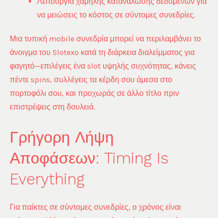
Λειτουργία χαμηλής κατανάλωσης δεδομένων για
να μειώσεις το κόστος σε σύντομες συνεδρίες.
Μια τυπική mobile συνεδρία μπορεί να περιλαμβάνει το
άνοιγμα του Slotexo κατά τη διάρκεια διαλείμματος για
φαγητό—επιλέγεις ένα slot υψηλής συχνότητας, κάνεις
πέντε spins, συλλέγεις τα κέρδη σου άμεσα στο
πορτοφόλι σου, και προχωράς σε άλλο τίτλο πριν
επιστρέψεις στη δουλειά.
Γρήγορη Λήψη
Αποφάσεων: Timing Is
Everything
Για παίκτες σε σύντομες συνεδρίες, ο χρόνος είναι