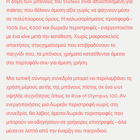
Η δομή των μπόνους του Slotexo είναι απλοποιημένη για
παίκτες που θέλουν άμεση αξία χωρίς να ψάχνουν μέσα
σε πολύπλορους όρους. Η καλωσορίσματος προσφορά—
100% έως €500 και δωρεάν περιστροφές—ενεργοποιείται
με ένα κλικ μετά την κατάθεση. Χωρίς μακροσκελείς
απαιτήσεις στοιχηματισμού που επιβραδύνουν το
παιχνίδι σου, τα μπόνους χρήματα κατατίθενται άμεσα
στο πορτοφόλι σου για άμεση χρήση.
Μια τυπική σύντομη συνεδρία μπορεί να περιλαμβάνει τη
χρήση μέρους αυτής της μπόνους πίστης σε ένα slot
υψηλής συχνότητας όπως το Rise of Olympus 100. Αν
ενεργοποιήσεις μια δωρεάν περιστροφή νωρίς στη
συνεδρία, θα λάβεις άμεσα δωρεάν περιστροφές που
μπορούν να οδηγήσουν σε γρήγορες επιστροφές—όλα
μέσα σε λεπτά από την έναρξη του παιχνιδιού.