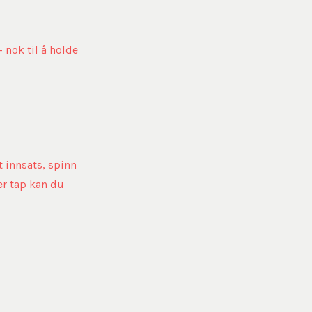
– nok til å holde
t innsats, spinn
ler tap kan du