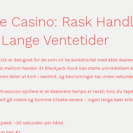
ve Casino: Rask Handl
 Lange Ventetider
izk er designet for de som vil ha autentisitet med ekte deal
d mellom hender. Et Blackjack-bord kan starte umiddelbart et
eren deler ut kort i sanntid, og beslutninger tas innen sekunde
rt‑session spillere er at dealerens tempo er raskt; hvis du tape
elt gå videre og komme tilbake senere – ingen lange køer elle
speed: ~30 sekunder per hånd.
 bet: €1.