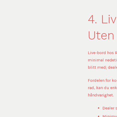
4. Li
Uten
Live-bord hos R
minimal nedeti
blitt med; deal
Fordelen for ko
rad, kan du enk
håndvarighet.
Dealer 
Minimum