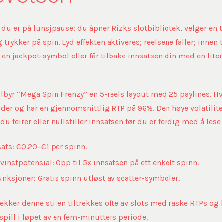
t du er på lunsjpause: du åpner Rizks slotbibliotek, velger en t
 trykker på spin. Lyd effekten aktiveres; reelsene faller; innen
n en jackpot-symbol eller får tilbake innsatsen din med en lit
lbyr “Mega Spin Frenzy” en 5-reels layout med 25 paylines. Hv
der og har en gjennomsnittlig RTP på 96%. Den høye volatilit
u feirer eller nullstiller innsatsen før du er ferdig med å lese
sats: €0.20–€1 per spinn.
vinstpotensial: Opp til 5x innsatsen på ett enkelt spinn.
nksjoner: Gratis spinn utløst av scatter-symboler.
ekker denne stilen tiltrekkes ofte av slots med raske RTPs og l
 spill i løpet av en fem-minutters periode.