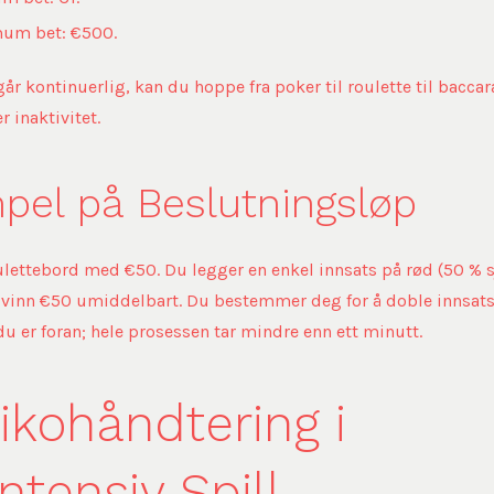
um bet: €500.
går kontinuerlig, kan du hoppe fra poker til roulette til baccar
r inaktivitet.
pel på Beslutningsløp
ulettebord med €50. Du legger en enkel innsats på rød (50 % s
– vinn €50 umiddelbart. Du bestemmer deg for å doble innsats
u er foran; hele prosessen tar mindre enn ett minutt.
sikohåndtering i
ntensiv Spill