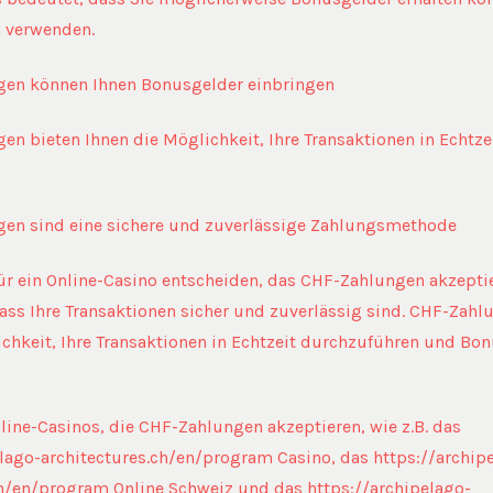
 verwenden.
en können Ihnen Bonusgelder einbringen
n bieten Ihnen die Möglichkeit, Ihre Transaktionen in Echtze
en sind eine sichere und zuverlässige Zahlungsmethode
ür ein Online-Casino entscheiden, das CHF-Zahlungen akzeptie
dass Ihre Transaktionen sicher und zuverlässig sind. CHF-Zahl
ichkeit, Ihre Transaktionen in Echtzeit durchzuführen und Bo
nline-Casinos, die CHF-Zahlungen akzeptieren, wie z.B. das
elago-architectures.ch/en/program Casino, das https://archip
ch/en/program Online Schweiz und das https://archipelago-