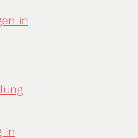
gen in
hlung
 in