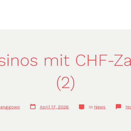
sinos mit CHF-Z
(2)
Post
Categories
nanggowo
April 17, 2026
In
News
N
date