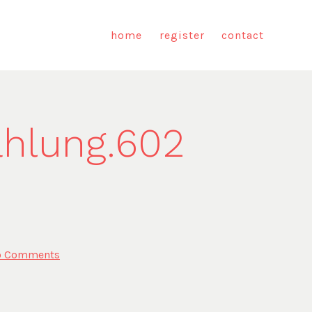
home
register
contact
ahlung.602
on
o Comments
Online
Casinos
mit
CHF-
Zahlung.602