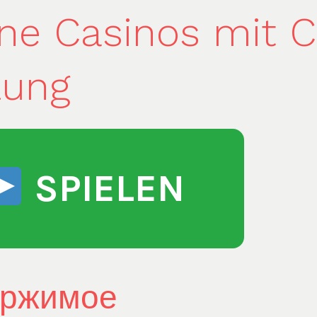
ine Casinos mit 
lung
SPIELEN
ржимое