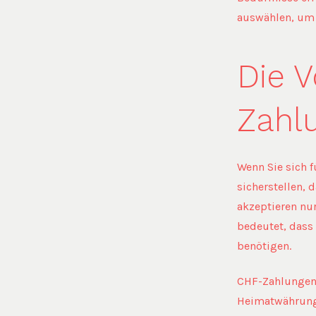
auswählen, um 
Die V
Zahl
Wenn Sie sich f
sicherstellen, 
akzeptieren nu
bedeutet, dass
benötigen.
CHF-Zahlungen b
Heimatwährung 