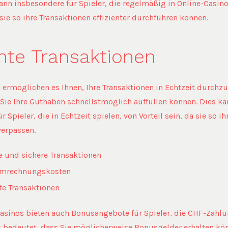
nn insbesondere für Spieler, die regelmäßig in Online-Casino
a sie so ihre Transaktionen effizienter durchführen können.
ente Transaktionen
ermöglichen es Ihnen, Ihre Transaktionen in Echtzeit durchzu
 Sie Ihre Guthaben schnellstmöglich auffüllen können. Dies k
 Spieler, die in Echtzeit spielen, von Vorteil sein, da sie so i
verpassen.
e und sichere Transaktionen
Umrechnungskosten
nte Transaktionen
Casinos bieten auch Bonusangebote für Spieler, die CHF-Zahl
 bedeutet, dass Sie möglicherweise Bonusgelder erhalten kö