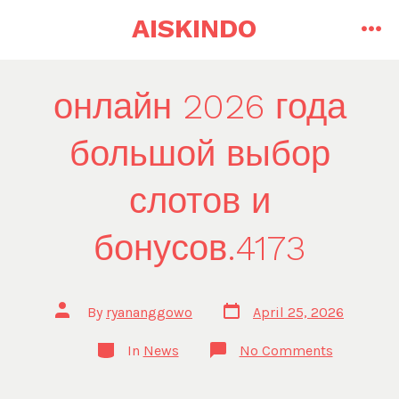
Skip
AISKINDO
to
me
content
онлайн 2026 года
большой выбор
слотов и
бонусов.4173
Post
Post
By
ryananggowo
April 25, 2026
date
author
Categories
on
In
News
No Comments
онлайн
2026
года