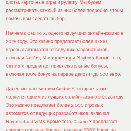
слоты, карточные игры и рулетку. Мы будем
рассматривать каждый из них более подробно, чтобы
помочь вам сделать выбор.
Начнем с Casino X, одного из лучших онлайн-казино в
2026 году. Это казино предлагает более 3 000
игровых автоматов от ведущих разработчиков,
включая NetEnt, Microgaming и Playtech. Кроме того,
Casino X предлагает привлекательные бонусы,
включая 100% бонус на первое депозит до 500 евро.
Далее мы рассмотрим Casino Y, которое также
является одним из лучших онлайн-казино в 2026 году.
Это казино предлагает более 2 000 игровых
автоматов от ведущих разработчиков, включая
Novomatic и WMS. Кроме того, Casino Y предлагает
привлекательные бонусы, включая 200% бонус на