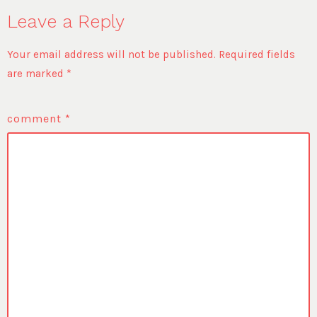
Leave a Reply
Your email address will not be published.
Required fields
are marked
*
comment
*