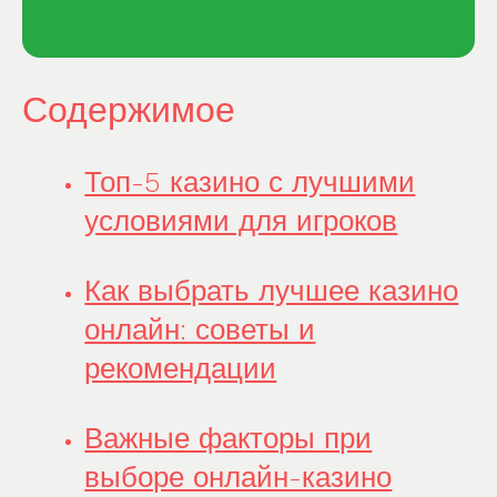
Содержимое
Топ-5 казино с лучшими
условиями для игроков
Как выбрать лучшее казино
онлайн: советы и
рекомендации
Важные факторы при
выборе онлайн-казино