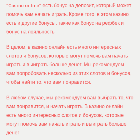
“Casino online” есть бонус на депозит, который может
помочь вам начать играть. Кроме того, в этом казино
есть и другие бонусы, такие как бонус на рефбек и
бонус на лояльность.
В целом, в казино онлайн есть много интересных
слотов и бонусов, которые могут помочь вам начать
играть и выиграть больше денег. Мы рекомендуем
вам попробовать несколько из этих слотов и бонусов,
чтобы найти то, что вам понравится.
В любом случае, мы рекомендуем вам выбрать то, что
вам понравится, и начать играть. В казино онлайн
есть много интересных слотов и бонусов, которые
могут помочь вам начать играть и выиграть больше
денег.