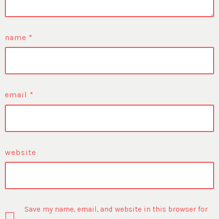
name
*
email
*
website
Save my name, email, and website in this browser for