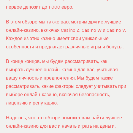
первое депозит до 1 000 евро.
В этом обзоре мы также рассмотрим другие лучшие
онлайн-казино, включая Casino Z, Casino W и Casino V.
Каждое из этих казино имеет свои уникальные
особенности и предлагает различные игры и бонусы.
В конце концов, мы будем рассматривать, как
выбрать лучшее онлайн-казино для вас, учитывая
вашу личность и предпочтения. Мы будем также
рассматривать, какие факторы следует учитывать при
выборе онлайн-казино, включая безопасность,
лицензию и репутацию.
Надеюсь, что это обзоре поможет вам найти лучшее
онлайн-казино для вас и начать играть на деньги.