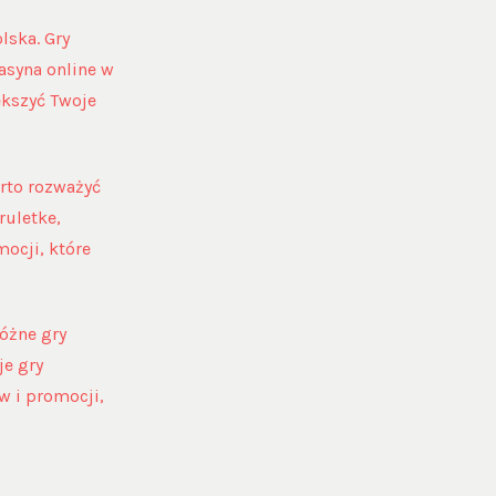
lska. Gry
asyna online w
ększyć Twoje
arto rozważyć
ruletke,
mocji, które
różne gry
je gry
w i promocji,