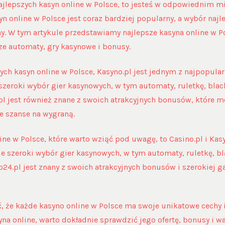
najlepszych kasyn online w Polsce, to jesteś w odpowiednim m
yn online w Polsce jest coraz bardziej popularny, a wybór najl
y. W tym artykule przedstawiamy najlepsze kasyna online w Po
ze automaty, gry kasynowe i bonusy.
ch kasyn online w Polsce, Kasyno.pl jest jednym z najpopular
szeroki wybór gier kasynowych, w tym automaty, ruletkę, black
.pl jest również znane z swoich atrakcyjnych bonusów, które
e szanse na wygraną.
ine w Polsce, które warto wziąć pod uwagę, to Casino.pl i Kas
je szeroki wybór gier kasynowych, w tym automaty, ruletkę, bl
o24.pl jest znany z swoich atrakcyjnych bonusów i szerokiej g
 że każde kasyno online w Polsce ma swoje unikatowe cechy i 
a online, warto dokładnie sprawdzić jego ofertę, bonusy i wa