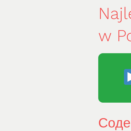
Naj
w P
Соде