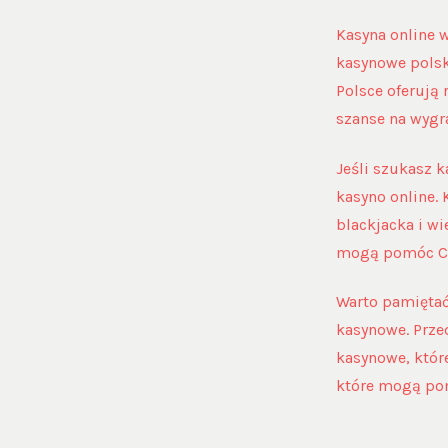
Kasyna online w
kasynowe polska
Polsce oferują
szanse na wygr
Jeśli szukasz k
kasyno online. 
blackjacka i wi
mogą pomóc Ci 
Warto pamiętać
kasynowe. Prze
kasynowe, które
które mogą pom