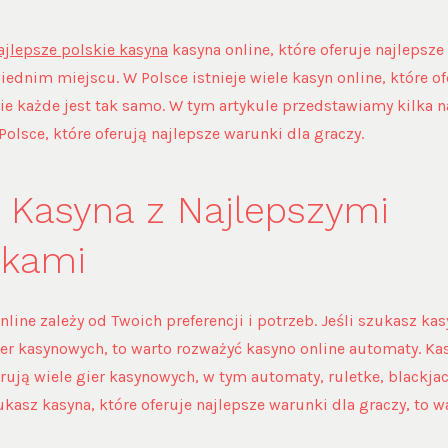
ajlepsze polskie kasyna
kasyna online, które oferuje najlepsze
ednim miejscu. W Polsce istnieje wiele kasyn online, które of
ie każde jest tak samo. W tym artykule przedstawiamy kilka n
Polsce, które oferują najlepsze warunki dla graczy.
 Kasyna z Najlepszymi
kami
line zależy od Twoich preferencji i potrzeb. Jeśli szukasz kas
ier kasynowych, to warto rozważyć kasyno online automaty. Ka
rują wiele gier kasynowych, w tym automaty, ruletke, blackjac
zukasz kasyna, które oferuje najlepsze warunki dla graczy, to 