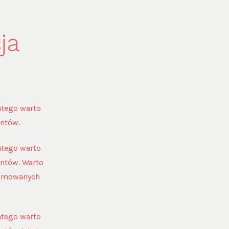
ja
atego warto
entów.
atego warto
entów. Warto
enomowanych
atego warto