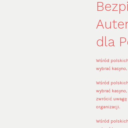
Bezp
Aute
dla 
Wśród polskich
wybrać kasyno, 
Wśród polskich
wybrać kasyno, 
zwrócić uwagę n
organizacji.
Wśród polskich