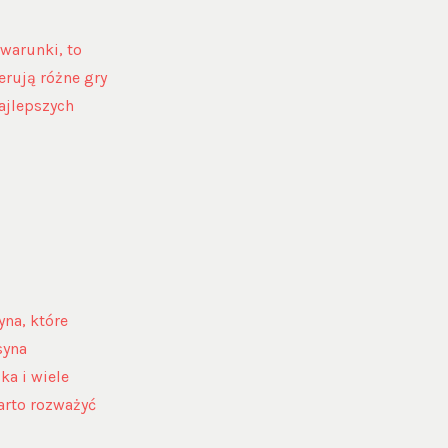
 warunki, to
erują różne gry
ajlepszych
yna, które
syna
ka i wiele
warto rozważyć