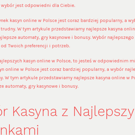
 wybór jest odpowiedni dla Ciebie.
nek kasyn online w Polsce jest coraz bardziej popularny, a wy
 trudny. W tym artykule przedstawiamy najlepsze kasyna onlin
najlepsze automaty, gry kasynowe i bonusy. Wybór najlepszego
 od Twoich preferencji i potrzeb.
najlepszych kasyn online w Polsce, to jesteś w odpowiednim m
yn online w Polsce jest coraz bardziej popularny, a wybór najl
y. W tym artykule przedstawiamy najlepsze kasyna online w Po
ze automaty, gry kasynowe i bonusy.
r Kasyna z Najlepsz
nkami