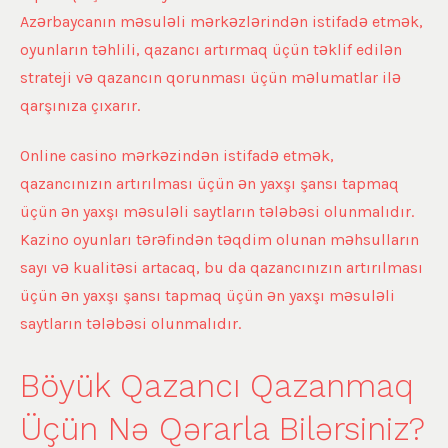
Azərbaycanın məsuləli mərkəzlərindən istifadə etmək,
oyunların təhlili, qazancı artırmaq üçün təklif edilən
strateji və qazancın qorunması üçün məlumatlar ilə
qarşınıza çıxarır.
Online casino mərkəzindən istifadə etmək,
qazancınızın artırılması üçün ən yaxşı şansı tapmaq
üçün ən yaxşı məsuləli saytların tələbəsi olunmalıdır.
Kazino oyunları tərəfindən təqdim olunan məhsulların
sayı və kualitəsi artacaq, bu da qazancınızın artırılması
üçün ən yaxşı şansı tapmaq üçün ən yaxşı məsuləli
saytların tələbəsi olunmalıdır.
Böyük Qazancı Qazanmaq
Üçün Nə Qərarla Bilərsiniz?