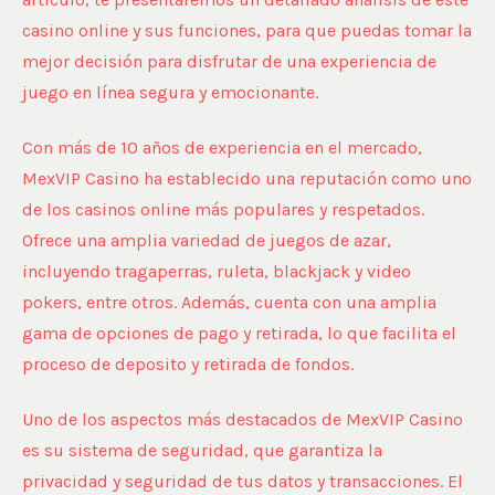
casino online y sus funciones, para que puedas tomar la
mejor decisión para disfrutar de una experiencia de
juego en línea segura y emocionante.
Con más de 10 años de experiencia en el mercado,
MexVIP Casino ha establecido una reputación como uno
de los casinos online más populares y respetados.
Ofrece una amplia variedad de juegos de azar,
incluyendo tragaperras, ruleta, blackjack y video
pokers, entre otros. Además, cuenta con una amplia
gama de opciones de pago y retirada, lo que facilita el
proceso de deposito y retirada de fondos.
Uno de los aspectos más destacados de MexVIP Casino
es su sistema de seguridad, que garantiza la
privacidad y seguridad de tus datos y transacciones. El