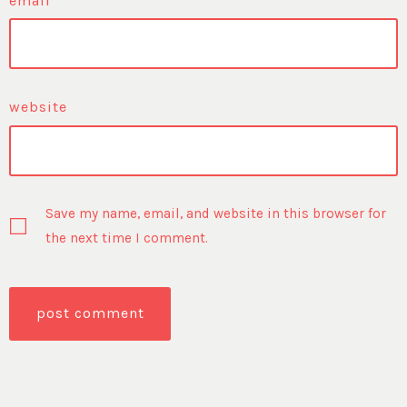
email
*
website
Save my name, email, and website in this browser for
the next time I comment.