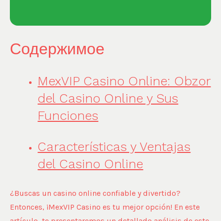
Содержимое
MexVIP Casino Online: Obzor
del Casino Online y Sus
Funciones
Características y Ventajas
del Casino Online
¿Buscas un casino online confiable y divertido?
Entonces, ¡MexVIP Casino es tu mejor opción! En este
artículo, te presentaremos un detallado análisis de este