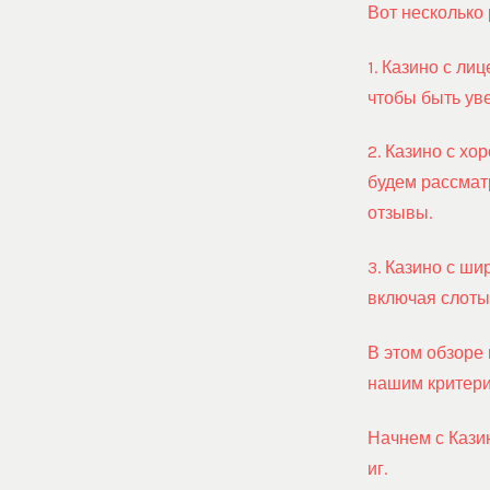
Вот несколько
1. Казино с л
чтобы быть ув
2. Казино с хо
будем рассмат
отзывы.
3. Казино с ши
включая слоты,
В этом обзоре
нашим критери
Начнем с Кази
иг.