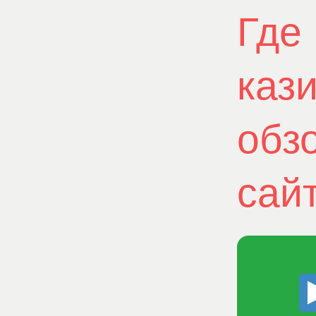
Где
каз
обз
сай