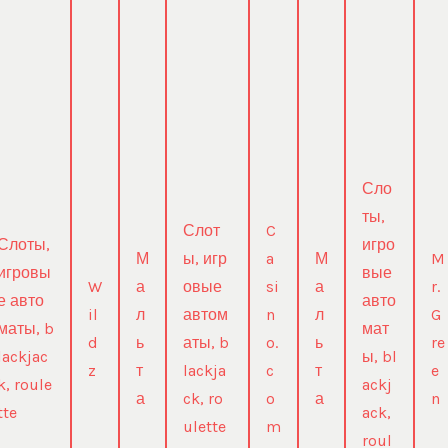
Сло
ты,
Слот
C
Слоты,
игро
М
ы, игр
a
М
M
игровы
вые
W
а
овые
si
а
r.
е авто
авто
il
л
автом
n
л
G
маты, b
мат
d
ь
аты, b
o.
ь
re
lackjac
ы, bl
z
т
lackja
c
т
e
k, roule
ackj
а
ck, ro
o
а
n
tte
ack,
ulette
m
roul