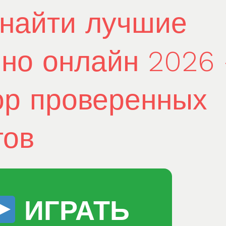
 найти лучшие
ино онлайн 2026
ор проверенных
тов
ИГРАТЬ