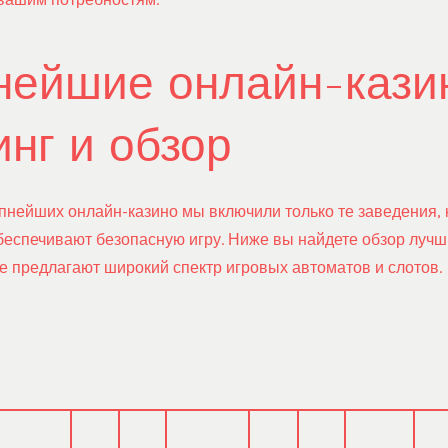
нейшие онлайн-кази
инг и обзор
упнейших онлайн-казино мы включили только те заведения,
беспечивают безопасную игру. Ниже вы найдете обзор лучш
ые предлагают широкий спектр игровых автоматов и слотов.