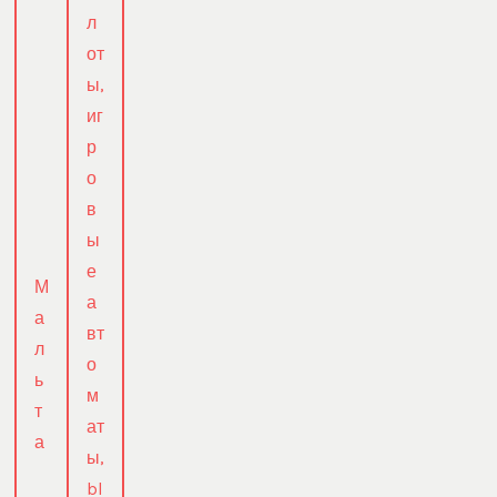
л
от
ы,
иг
р
о
в
ы
е
М
а
а
вт
л
о
ь
м
т
ат
а
ы,
bl