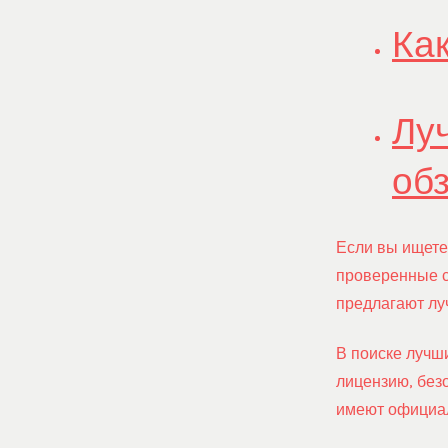
Ка
Лу
об
Если вы ищете
проверенные с
предлагают лу
В поиске лучш
лицензию, без
имеют официал