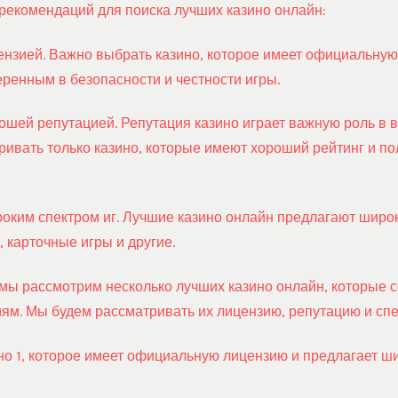
 рекомендаций для поиска лучших казино онлайн:
ицензией. Важно выбрать казино, которое имеет официальну
еренным в безопасности и честности игры.
рошей репутацией. Репутация казино играет важную роль в 
ривать только казино, которые имеют хороший рейтинг и п
роким спектром иг. Лучшие казино онлайн предлагают широк
 карточные игры и другие.
 мы рассмотрим несколько лучших казино онлайн, которые 
ям. Мы будем рассматривать их лицензию, репутацию и спек
но 1, которое имеет официальную лицензию и предлагает ш