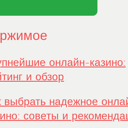
ржимое
упнейшие онлайн-казино:
тинг и обзор
к выбрать надежное онла
зино: советы и рекоменда