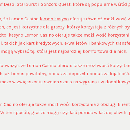
of Dead, Starburst i Gonzo’s Quest, które są popularne wśród 
ć, że Lemon Casino
lemon kasyno
oferuje również możliwość 
h, co jest korzystne dla graczy, którzy korzystają z różnych 
adto, kasyno Lemon Casino oferuje także możliwość korzystani
, takich jak kart kredytowych, e-walletów i bankowych transf
mogą wybrać tę, która jest najbardziej komfortowa dla nich.
zauważyć, że Lemon Casino oferuje także możliwość korzystan
h jak bonus powitalny, bonus za depozyt i bonus za lojalność
acze w zwiększeniu swoich szans na wygraną i w dodatkowy
 Casino oferuje także możliwość korzystania z obsługi klienta
 W ten sposób, gracze mogą uzyskać pomoc w każdej chwili, j