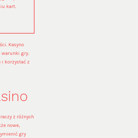
iu kart.
ści. Kasyno
 warunki gry.
 i korzystać z
sino
raczy z różnych
akże nowe,
wymienić gry