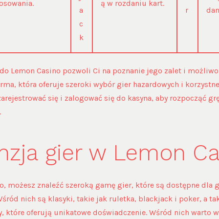
osowania.
ą w rozdaniu kart.
a
r
dan
c
k
o Lemon Casino pozwoli Ci na poznanie jego zalet i możliwo
rma, która oferuje szeroki wybór gier hazardowych i korzystne
arejestrować się i zalogować się do kasyna, aby rozpocząć grę
.
nzja gier w Lemon Ca
, możesz znaleźć szeroką gamę gier, które są dostępne dla g
Wśród nich są klasyki, takie jak ruletka, blackjack i poker, a t
y, które oferują unikatowe doświadczenie. Wśród nich warto 