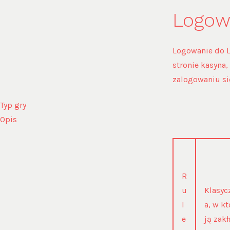
Logow
Logowanie do L
stronie kasyna,
zalogowaniu się
Typ gry
Opis
R
u
Klasyc
l
a, w kt
e
ją zak