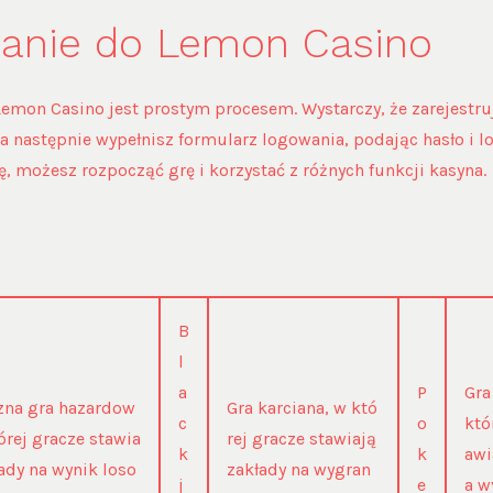
anie do Lemon Casino
emon Casino jest prostym procesem. Wystarczy, że zarejestruj
 a następnie wypełnisz formularz logowania, podając hasło i lo
, możesz rozpocząć grę i korzystać z różnych funkcji kasyna.
B
l
a
P
Gra
zna gra hazardow
Gra karciana, w któ
c
o
któ
órej gracze stawia
rej gracze stawiają
k
k
awi
łady na wynik loso
zakłady na wygran
j
e
a w