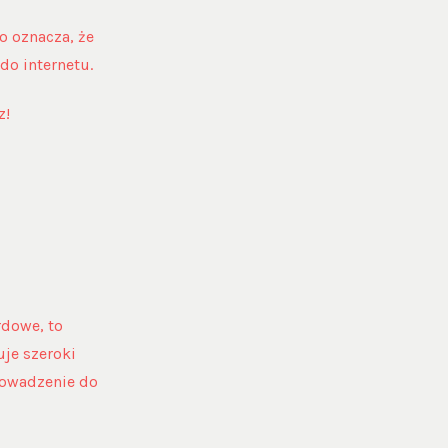
o oznacza, że
do internetu.
z!
rdowe, to
uje szeroki
prowadzenie do