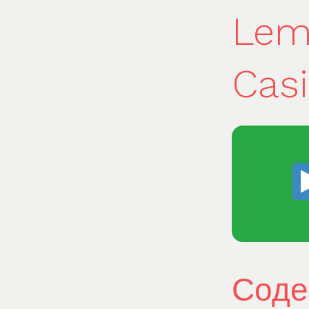
Lem
Cas
Соде