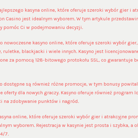
ajlepszego kasyna online, które oferuje szeroki wybór gier i at
n Casino jest idealnym wyborem. W tym artykule przedstawi
by pomóc Ci w podejmowaniu decyzji.
o nowoczesne kasyno online, które oferuje szeroki wybór gier
, ruletke, blackjacki i wiele innych. Kasyno jest licencjonowan
zone za pomocą 128-bitowego protokołu SSL, co gwarantuje 
 dostępne są również różne promocje, w tym bonusy powita
ne oferty dla nowych graczy. Kasyno oferuje również program l
Ci na zdobywanie punktów i nagród.
asyna online, które oferuje szeroki wybór gier i atrakcyjne p
alnym wyborem. Rejestracja w kasynie jest prosta i szybka, a o
4/7.