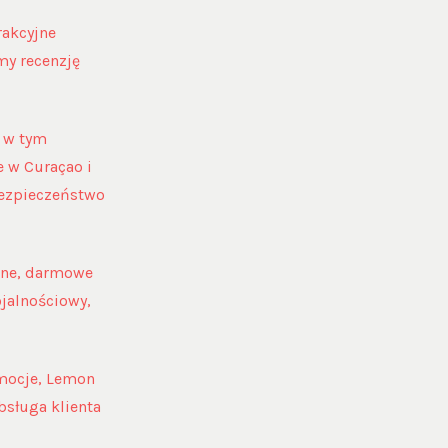
rakcyjne
my recenzję
, w tym
e w Curaçao i
bezpieczeństwo
lne, darmowe
ojalnościowy,
romocje, Lemon
bsługa klienta