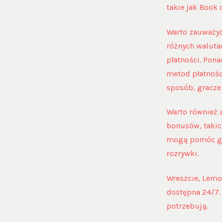
takie jak Book 
Warto zauważy
różnych walutac
płatności. Pon
metod płatności
sposób, gracze 
Warto również 
bonusów, takic
mogą pomóc gr
rozrywki.
Wreszcie, Lemon
dostępna 24/7.
potrzebują.