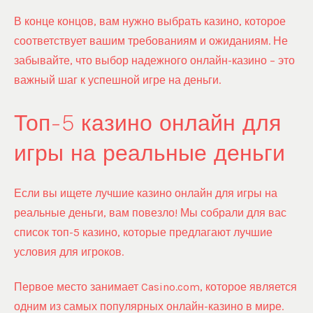
В конце концов, вам нужно выбрать казино, которое
соответствует вашим требованиям и ожиданиям. Не
забывайте, что выбор надежного онлайн-казино – это
важный шаг к успешной игре на деньги.
Топ-5 казино онлайн для
игры на реальные деньги
Если вы ищете лучшие казино онлайн для игры на
реальные деньги, вам повезло! Мы собрали для вас
список топ-5 казино, которые предлагают лучшие
условия для игроков.
Первое место занимает Casino.com, которое является
одним из самых популярных онлайн-казино в мире.