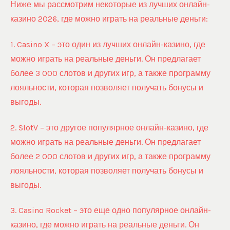
Ниже мы рассмотрим некоторые из лучших онлайн-
казино 2026, где можно играть на реальные деньги:
1. Casino X – это один из лучших онлайн-казино, где
можно играть на реальные деньги. Он предлагает
более 3 000 слотов и других игр, а также программу
лояльности, которая позволяет получать бонусы и
выгоды.
2. SlotV – это другое популярное онлайн-казино, где
можно играть на реальные деньги. Он предлагает
более 2 000 слотов и других игр, а также программу
лояльности, которая позволяет получать бонусы и
выгоды.
3. Casino Rocket – это еще одно популярное онлайн-
казино, где можно играть на реальные деньги. Он