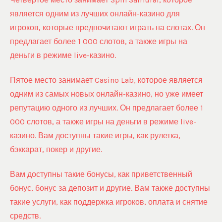
является одним из лучших онлайн-казино для
игроков, которые предпочитают играть на слотах. Он
предлагает более 1 000 слотов, а также игры на
деньги в режиме live-казино.
Пятое место занимает Casino Lab, которое является
одним из самых новых онлайн-казино, но уже имеет
репутацию одного из лучших. Он предлагает более 1
000 слотов, а также игры на деньги в режиме live-
казино. Вам доступны такие игры, как рулетка,
бэккарат, покер и другие.
Вам доступны такие бонусы, как приветственный
бонус, бонус за депозит и другие. Вам также доступны
такие услуги, как поддержка игроков, оплата и снятие
средств.