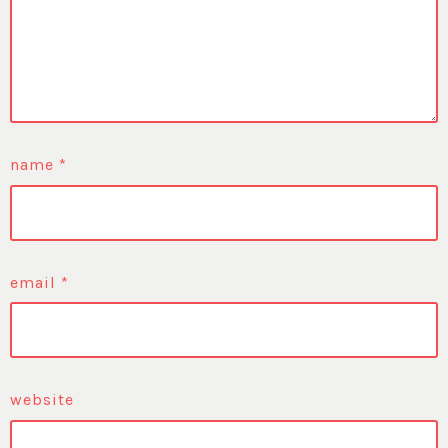
name
*
email
*
website