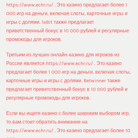
https://www.echr.ru/ . Это казино предлагает более 1
000 игр на деньги, включая слоты, карточные игры и
игры с долями. 1xBit также предлагает
приветственный бонус в 10 000 рублей и регулярные
промокоды для игроков.
Третьим из лучших онлайн-казино для игроков из
России является https://www.echr.ru/ . Это казино
предлагает более 1 000 игр на деньги, включая слоты,
карточные игры и игры с долями. Betwinner также
предлагает приветственный бонус в 10 000 рублей и
регулярные промокоды для игроков.
Если вы ищете казино с более широким выбором игр,
то вам стоит обратить внимание на
https://www.echr.ru/ . Это казино предлагает более 10