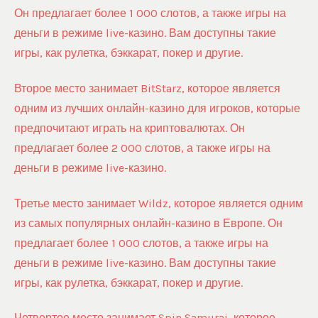
Он предлагает более 1 000 слотов, а также игры на
деньги в режиме live-казино. Вам доступны такие
игры, как рулетка, бэккарат, покер и другие.
Второе место занимает BitStarz, которое является
одним из лучших онлайн-казино для игроков, которые
предпочитают играть на криптовалютах. Он
предлагает более 2 000 слотов, а также игры на
деньги в режиме live-казино.
Третье место занимает Wildz, которое является одним
из самых популярных онлайн-казино в Европе. Он
предлагает более 1 000 слотов, а также игры на
деньги в режиме live-казино. Вам доступны такие
игры, как рулетка, бэккарат, покер и другие.
Четвертое место занимает Spin Samurai, которое