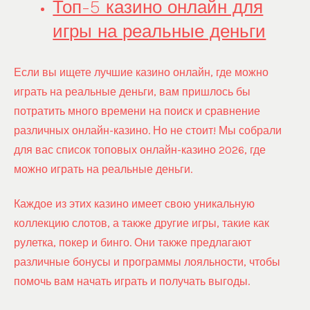
Топ-5 казино онлайн для
игры на реальные деньги
Если вы ищете лучшие казино онлайн, где можно
играть на реальные деньги, вам пришлось бы
потратить много времени на поиск и сравнение
различных онлайн-казино. Но не стоит! Мы собрали
для вас список топовых онлайн-казино 2026, где
можно играть на реальные деньги.
Каждое из этих казино имеет свою уникальную
коллекцию слотов, а также другие игры, такие как
рулетка, покер и бинго. Они также предлагают
различные бонусы и программы лояльности, чтобы
помочь вам начать играть и получать выгоды.