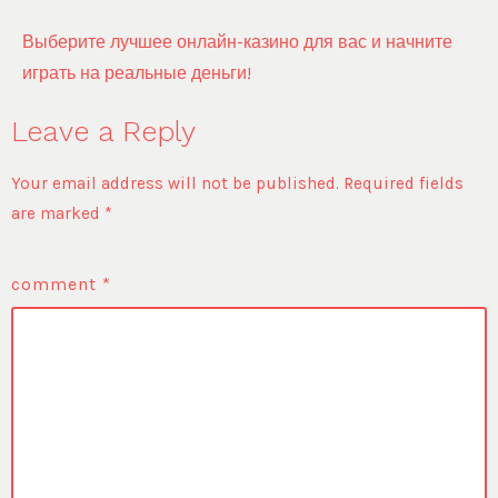
Выберите лучшее онлайн-казино для вас и начните
играть на реальные деньги!
Leave a Reply
Your email address will not be published.
Required fields
are marked
*
comment
*