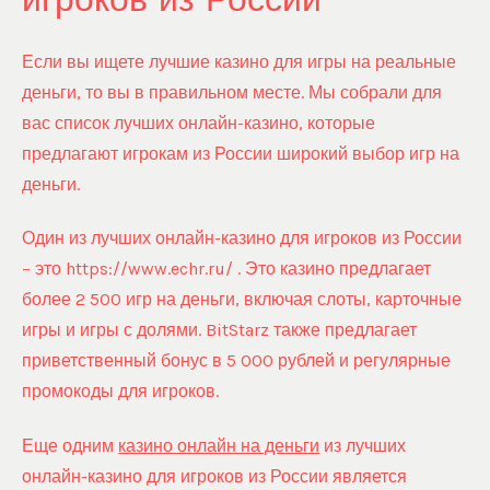
Если вы ищете лучшие казино для игры на реальные
деньги, то вы в правильном месте. Мы собрали для
вас список лучших онлайн-казино, которые
предлагают игрокам из России широкий выбор игр на
деньги.
Один из лучших онлайн-казино для игроков из России
– это https://www.echr.ru/ . Это казино предлагает
более 2 500 игр на деньги, включая слоты, карточные
игры и игры с долями. BitStarz также предлагает
приветственный бонус в 5 000 рублей и регулярные
промокоды для игроков.
Еще одним
казино онлайн на деньги
из лучших
онлайн-казино для игроков из России является