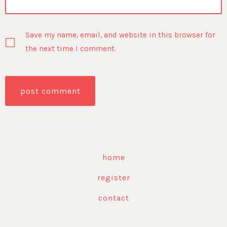
Save my name, email, and website in this browser for
the next time I comment.
home
register
contact