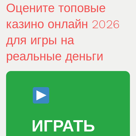
для
Оцените топовые
игры
на
реальные
казино онлайн 2026
деньги.61
для игры на
реальные деньги
ИГРАТЬ