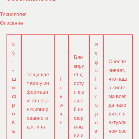
Технология
Описание
S
R
S
e
Бло
L
g
Обеспе
киру
-
u
чивает,
Защищае
ет д
ш
F
l
что наш
т вашу ин
осту
и
ir
a
а систе
формаци
п к в
ф
e
r
ма всег
ю от неса
аше
р
w
u
да нахо
нкционир
й ин
о
a
p
дится в
ованного
фор
в
ll
d
актуаль
доступа
мац
а
a
ном сос
ии и