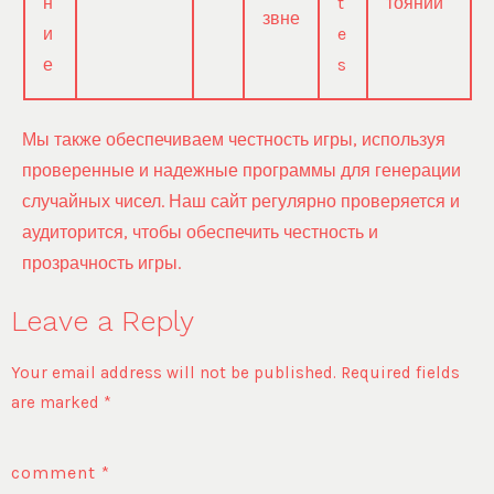
н
t
тоянии
звне
и
e
е
s
Мы также обеспечиваем честность игры, используя
проверенные и надежные программы для генерации
случайных чисел. Наш сайт регулярно проверяется и
аудиторится, чтобы обеспечить честность и
прозрачность игры.
Leave a Reply
Your email address will not be published.
Required fields
are marked
*
comment
*