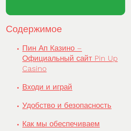
Содержимое
Пин Ап Казино –
Официальный сайт Pin Up
Casino
Входи и играй
Удобство и безопасность
Как мы обеспечиваем