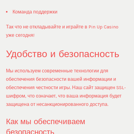
Команда поддержки
Так что не откладывайте и играйте в Pin Up Casino
уже сегодня!
Удобство и безопасность
Мы используем современные технологии для
обеспечения безопасности вашей информации и
обеспечения честности игры. Наш сайт защищен SSL-
шифром, что означает, что ваша информация будет
защищена от несанкционированного доступа.
Как мы обеспечиваем
безопасность