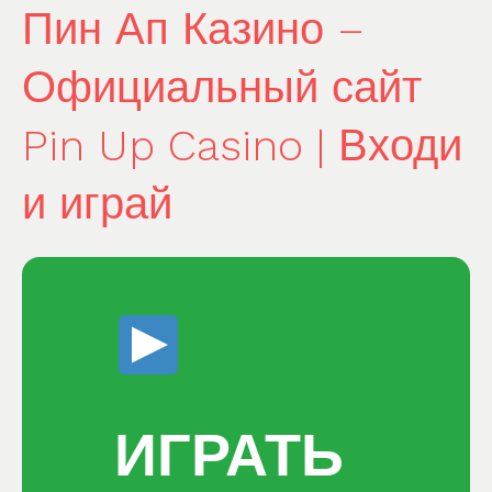
сайт
Пин Ап Казино –
Pin
Up
Casino
Официальный сайт
Входи
и
играй.476
Pin Up Casino | Входи
(2)
и играй
ИГРАТЬ