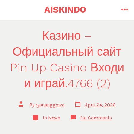
Skip
AISKINDO
to
me
content
Казино –
Официальный сайт
Pin Up Casino Входи
и играй.4766 (2)
Post
Post
By
ryananggowo
April 24, 2026
date
author
Categories
on
In
News
No Comments
Казино
–
Официал