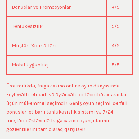
Bonuslar və Promosyonlar
4/5
Təhlükəsizlik
5/5
Müştəri Xidmətləri
4/5
Mobil Uyğunluq
5/5
Ümumilikdə, fraga cazino online oyun dünyasında
keyfiyyətli, etibarlı və əyləncəli bir təcrübə axtaranlar
üçün mükəmməl seçimdir. Geniş oyun seçimi, sərfəli
bonuslar, etibarlı təhlükəsizlik sistemi və 7/24
müştəri dəstəyi ilə fraga cazino oyunçularının
gözləntilərini tam olaraq qarşılayır.