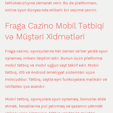
təhlükəsizliyinə zəmanət verir. Bu da platformanı,
online oyun dünyasında etibarlı bir seçimə çevirir.
Fraga Cazino Mobil Tətbiqi
və Müştəri Xidmətləri
Fraga cazino, oyunçularına hər zaman və hər yerdə oyun
oynamaq imkanı təqdim edir. Bunun üçün platforma
mobil tətbiq və mobil uyğun sayt təklif edir. Mobil
tətbiq, iOS və Android əməliyyat sistemləri üçün
mövcuddur. Tətbiq, saytla eyni funksiyalara malikdir və
istifadəsi çox asandır.
Mobil tətbiq, oyunçulara oyun oynamaq, bonuslar əldə
etmək, hesablarına pul yatırmaq və qazanını çəkmək