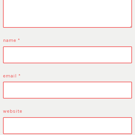
name
*
email
*
website