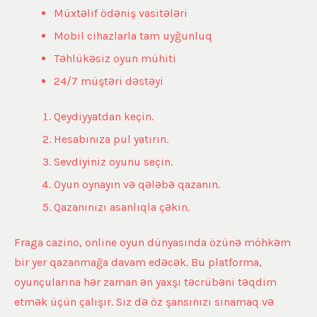
Müxtəlif ödəniş vasitələri
Mobil cihazlarla tam uyğunluq
Təhlükəsiz oyun mühiti
24/7 müştəri dəstəyi
Qeydiyyatdan keçin.
Hesabınıza pul yatırın.
Sevdiyiniz oyunu seçin.
Oyun oynayın və qələbə qazanın.
Qazanınızı asanlıqla çəkin.
Fraga cazino, online oyun dünyasında özünə möhkəm
bir yer qazanmağa davam edəcək. Bu platforma,
oyunçularına hər zaman ən yaxşı təcrübəni təqdim
etmək üçün çalışır. Siz də öz şansınızı sınamaq və