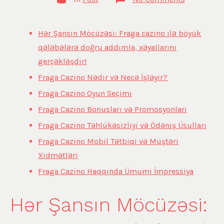
Hər
Şansın
Möcüzəsi
Fraga
Hər Şansın Möcüzəsi: Fraga cazino ilə böyük
cazino
ilə
qələbələrə doğru addımla, xəyallarını
böyük
gerçəkləşdir!
qələbələr
doğru
Fraga Cazino Nədir və Necə İşləyir?
addımla,
xəyallarını
Fraga Cazino Oyun Seçimi
gerçəkləşd
Fraga Cazino Bonusları və Promosyonları
Fraga Cazino Təhlükəsizliyi və Ödəniş Üsulları
Fraga Cazino Mobil Tətbiqi və Müştəri
Xidmətləri
Fraga Cazino Haqqında Ümumi İmpressiya
Hər Şansın Möcüzəsi: