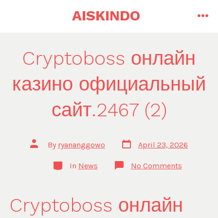
Skip
AISKINDO
to
me
content
Cryptoboss онлайн
казино официальный
сайт.2467 (2)
Post
Post
By
ryananggowo
April 23, 2026
date
author
Categories
on
In
News
No Comments
Cryptobos
онлайн
казино
официал
Cryptoboss онлайн
сайт.2467
(2)