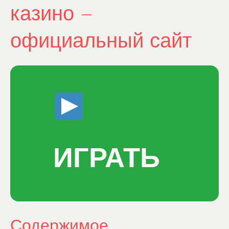
казино –
официальный сайт
ИГРАТЬ
Содержимое