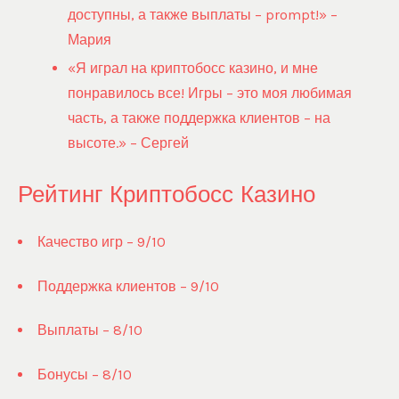
доступны, а также выплаты – prompt!» –
Мария
«Я играл на криптобосс казино, и мне
понравилось все! Игры – это моя любимая
часть, а также поддержка клиентов – на
высоте.» – Сергей
Рейтинг Криптобосс Казино
Качество игр – 9/10
Поддержка клиентов – 9/10
Выплаты – 8/10
Бонусы – 8/10