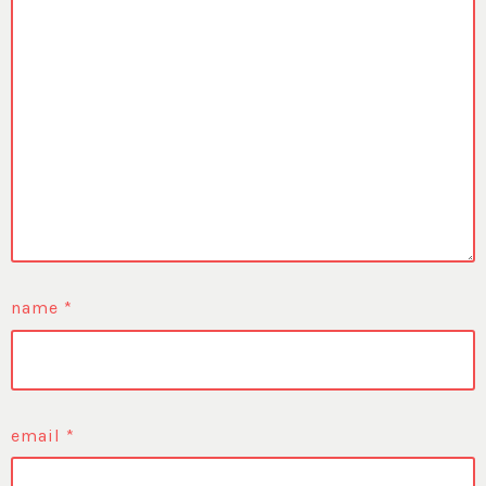
name
*
email
*