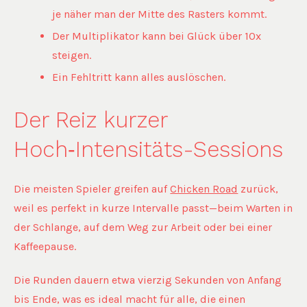
je näher man der Mitte des Rasters kommt.
Der Multiplikator kann bei Glück über 10x
steigen.
Ein Fehltritt kann alles auslöschen.
Der Reiz kurzer
Hoch‑Intensitäts-Sessions
Die meisten Spieler greifen auf
Chicken Road
zurück,
weil es perfekt in kurze Intervalle passt—beim Warten in
der Schlange, auf dem Weg zur Arbeit oder bei einer
Kaffeepause.
Die Runden dauern etwa vierzig Sekunden von Anfang
bis Ende, was es ideal macht für alle, die einen