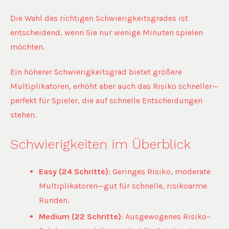
Die Wahl des richtigen Schwierigkeitsgrades ist
entscheidend, wenn Sie nur wenige Minuten spielen
möchten.
Ein höherer Schwierigkeitsgrad bietet größere
Multiplikatoren, erhöht aber auch das Risiko schneller—
perfekt für Spieler, die auf schnelle Entscheidungen
stehen.
Schwierigkeiten im Überblick
Easy (24 Schritte)
: Geringes Risiko, moderate
Multiplikatoren—gut für schnelle, risikoarme
Runden.
Medium (22 Schritte)
: Ausgewogenes Risiko–