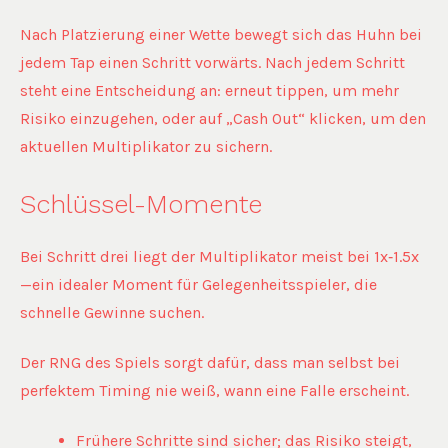
Nach Platzierung einer Wette bewegt sich das Huhn bei
jedem Tap einen Schritt vorwärts. Nach jedem Schritt
steht eine Entscheidung an: erneut tippen, um mehr
Risiko einzugehen, oder auf „Cash Out“ klicken, um den
aktuellen Multiplikator zu sichern.
Schlüssel-Momente
Bei Schritt drei liegt der Multiplikator meist bei 1x‑1.5x
—ein idealer Moment für Gelegenheitsspieler, die
schnelle Gewinne suchen.
Der RNG des Spiels sorgt dafür, dass man selbst bei
perfektem Timing nie weiß, wann eine Falle erscheint.
Frühere Schritte sind sicher; das Risiko steigt,