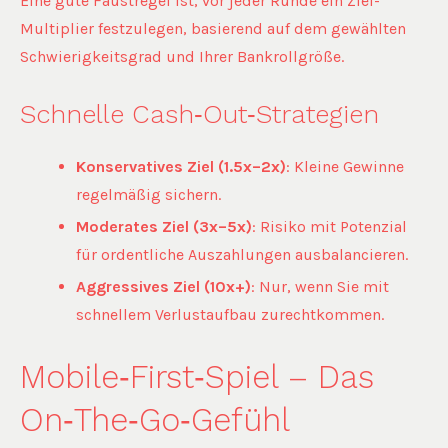
Eine gute Faustregel ist, vor jeder Runde ein Ziel-
Multiplier festzulegen, basierend auf dem gewählten
Schwierigkeitsgrad und Ihrer Bankrollgröße.
Schnelle Cash‑Out‑Strategien
Konservatives Ziel (1.5x–2x)
: Kleine Gewinne
regelmäßig sichern.
Moderates Ziel (3x–5x)
: Risiko mit Potenzial
für ordentliche Auszahlungen ausbalancieren.
Aggressives Ziel (10x+)
: Nur, wenn Sie mit
schnellem Verlustaufbau zurechtkommen.
Mobile‑First‑Spiel – Das
On‑The‑Go‑Gefühl