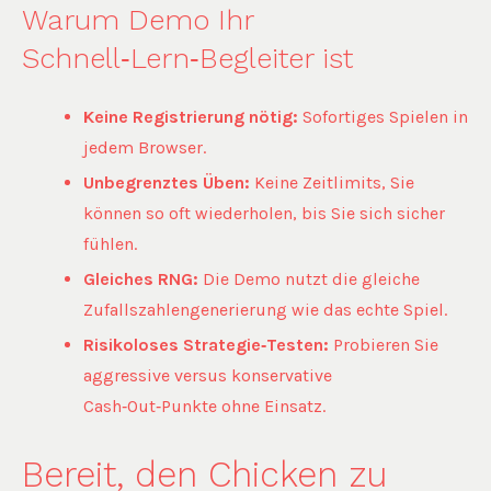
Warum Demo Ihr
Schnell‑Lern‑Begleiter ist
Keine Registrierung nötig:
Sofortiges Spielen in
jedem Browser.
Unbegrenztes Üben:
Keine Zeitlimits, Sie
können so oft wiederholen, bis Sie sich sicher
fühlen.
Gleiches RNG:
Die Demo nutzt die gleiche
Zufallszahlengenerierung wie das echte Spiel.
Risikoloses Strategie‑Testen:
Probieren Sie
aggressive versus konservative
Cash‑Out‑Punkte ohne Einsatz.
Bereit, den Chicken zu