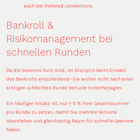
auch bei metered connections.
Bankroll &
Risikomanagement bei
schnellen Runden
Da die Sessions kurz sind, ist Disziplin beim Einsatz
des Bankrolls entscheidend—Sie wollen nicht nach einer
einzigen schlechten Runde Verluste hinterherjagen.
Ein häufiger Ansatz ist, nur 1–5 % Ihrer Gesamtsumme
pro Runde zu setzen, damit Sie mehrere Verluste
überstehen und gleichzeitig Raum für schnelle Gewinne
haben.