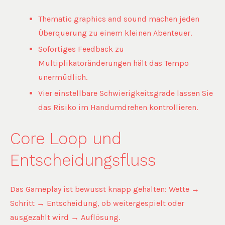
Thematic graphics and sound machen jeden
Überquerung zu einem kleinen Abenteuer.
Sofortiges Feedback zu
Multiplikatoränderungen hält das Tempo
unermüdlich.
Vier einstellbare Schwierigkeitsgrade lassen Sie
das Risiko im Handumdrehen kontrollieren.
Core Loop und
Entscheidungsfluss
Das Gameplay ist bewusst knapp gehalten: Wette →
Schritt → Entscheidung, ob weitergespielt oder
ausgezahlt wird → Auflösung.