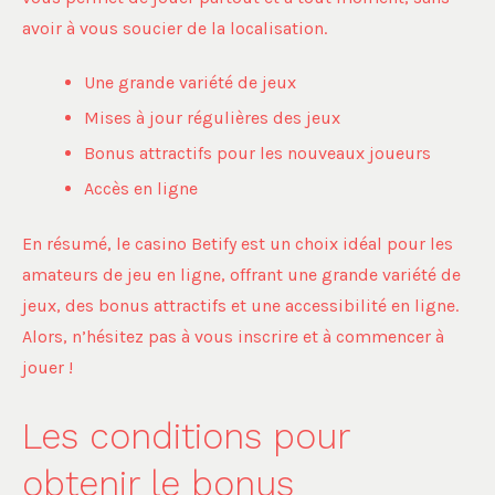
avoir à vous soucier de la localisation.
Une grande variété de jeux
Mises à jour régulières des jeux
Bonus attractifs pour les nouveaux joueurs
Accès en ligne
En résumé, le casino Betify est un choix idéal pour les
amateurs de jeu en ligne, offrant une grande variété de
jeux, des bonus attractifs et une accessibilité en ligne.
Alors, n’hésitez pas à vous inscrire et à commencer à
jouer !
Les conditions pour
obtenir le bonus