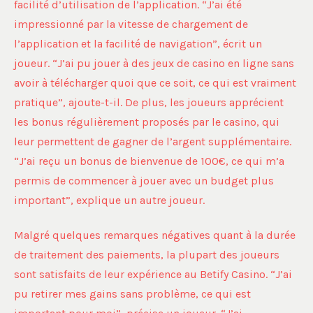
facilité d’utilisation de l’application. “J’ai été
impressionné par la vitesse de chargement de
l’application et la facilité de navigation”, écrit un
joueur. “J’ai pu jouer à des jeux de casino en ligne sans
avoir à télécharger quoi que ce soit, ce qui est vraiment
pratique”, ajoute-t-il. De plus, les joueurs apprécient
les bonus régulièrement proposés par le casino, qui
leur permettent de gagner de l’argent supplémentaire.
“J’ai reçu un bonus de bienvenue de 100€, ce qui m’a
permis de commencer à jouer avec un budget plus
important”, explique un autre joueur.
Malgré quelques remarques négatives quant à la durée
de traitement des paiements, la plupart des joueurs
sont satisfaits de leur expérience au Betify Casino. “J’ai
pu retirer mes gains sans problème, ce qui est