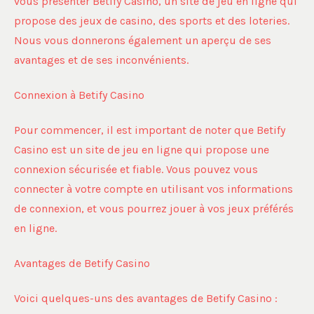
vous présenter Betify Casino, un site de jeu en ligne qui
propose des jeux de casino, des sports et des loteries.
Nous vous donnerons également un aperçu de ses
avantages et de ses inconvénients.
Connexion à Betify Casino
Pour commencer, il est important de noter que Betify
Casino est un site de jeu en ligne qui propose une
connexion sécurisée et fiable. Vous pouvez vous
connecter à votre compte en utilisant vos informations
de connexion, et vous pourrez jouer à vos jeux préférés
en ligne.
Avantages de Betify Casino
Voici quelques-uns des avantages de Betify Casino :