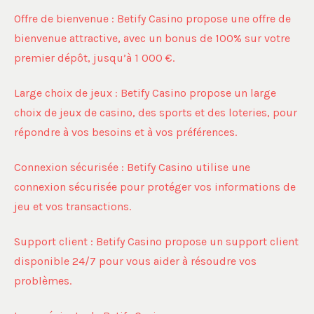
Offre de bienvenue : Betify Casino propose une offre de
bienvenue attractive, avec un bonus de 100% sur votre
premier dépôt, jusqu’à 1 000 €.
Large choix de jeux : Betify Casino propose un large
choix de jeux de casino, des sports et des loteries, pour
répondre à vos besoins et à vos préférences.
Connexion sécurisée : Betify Casino utilise une
connexion sécurisée pour protéger vos informations de
jeu et vos transactions.
Support client : Betify Casino propose un support client
disponible 24/7 pour vous aider à résoudre vos
problèmes.