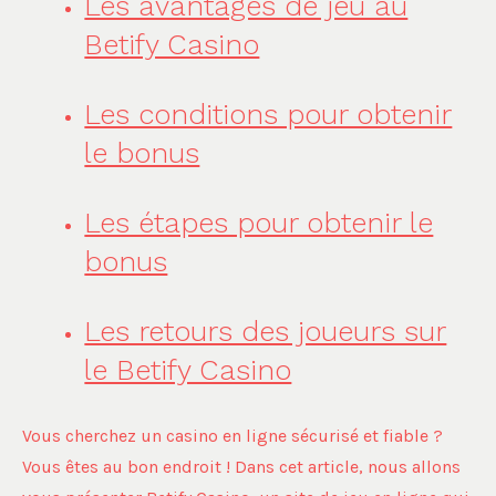
Les avantages de jeu au
Betify Casino
Les conditions pour obtenir
le bonus
Les étapes pour obtenir le
bonus
Les retours des joueurs sur
le Betify Casino
Vous cherchez un casino en ligne sécurisé et fiable ?
Vous êtes au bon endroit ! Dans cet article, nous allons