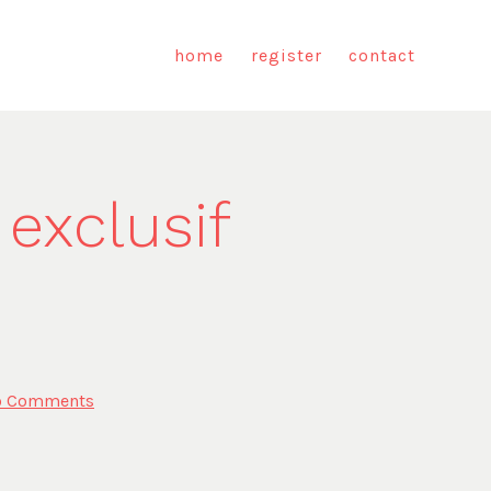
home
register
contact
exclusif
on
o Comments
Betify
Casino
Avis
Bonus
exclusif