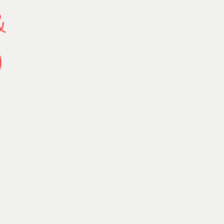
2026.271
&
)