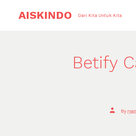
Skip
AISKINDO
to
Dari Kita Untuk Kita
content
Betify 
Post
By
rya
author