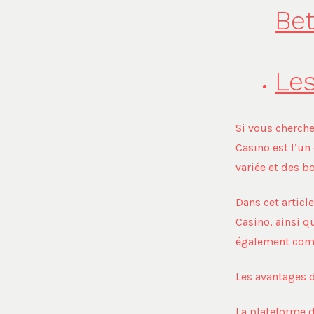
Bet
Les
Si vous cherche
Casino est l’un
variée et des b
Dans cet articl
Casino, ainsi q
également comm
Les avantages d
La plateforme d