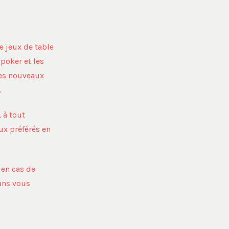
e jeux de table
poker et les
les nouveaux
.
 à tout
ux préférés en
 en cas de
ans vous