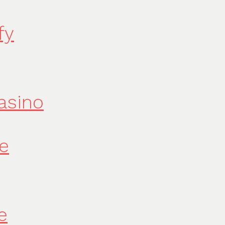
fy
asino
le
e