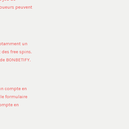
 joueurs peuvent
 notamment un
des free spins.
code BONBETIFY.
 un compte en
 le formulaire
compte en