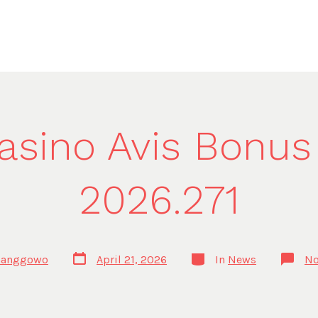
Casino Avis Bonus 
2026.271
Post
Categories
nanggowo
April 21, 2026
In
News
N
date