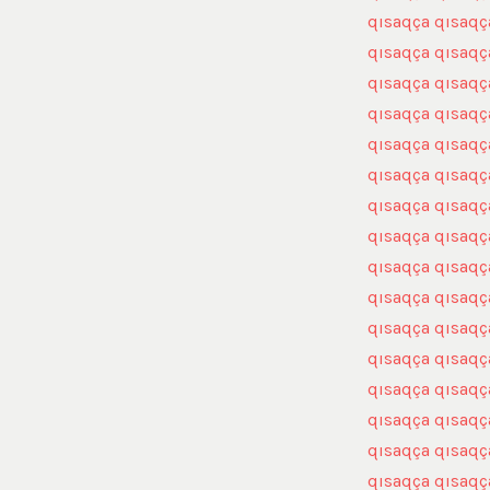
qısaqça qısaqç
qısaqça qısaqç
qısaqça qısaqç
qısaqça qısaqç
qısaqça qısaqç
qısaqça qısaqç
qısaqça qısaqç
qısaqça qısaqç
qısaqça qısaqç
qısaqça qısaqç
qısaqça qısaqç
qısaqça qısaqç
qısaqça qısaqç
qısaqça qısaqç
qısaqça qısaqç
qısaqça qısaqç