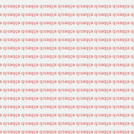
a qısaqça qısaqça qısaqça qısaqça qısaqça qısaqça qısaqça q
a qısaqça qısaqça qısaqça qısaqça qısaqça qısaqça qısaqça q
a qısaqça qısaqça qısaqça qısaqça qısaqça qısaqça qısaqça q
a qısaqça qısaqça qısaqça qısaqça qısaqça qısaqça qısaqça q
a qısaqça qısaqça qısaqça qısaqça qısaqça qısaqça qısaqça q
a qısaqça qısaqça qısaqça qısaqça qısaqça qısaqça qısaqça q
a qısaqça qısaqça qısaqça qısaqça qısaqça qısaqça qısaqça q
a qısaqça qısaqça qısaqça qısaqça qısaqça qısaqça qısaqça q
a qısaqça qısaqça qısaqça qısaqça qısaqça qısaqça qısaqça q
a qısaqça qısaqça qısaqça qısaqça qısaqça qısaqça qısaqça q
a qısaqça qısaqça qısaqça qısaqça qısaqça qısaqça qısaqça q
a qısaqça qısaqça qısaqça qısaqça qısaqça qısaqça qısaqça q
a qısaqça qısaqça qısaqça qısaqça qısaqça qısaqça qısaqça q
a qısaqça qısaqça qısaqça qısaqça qısaqça qısaqça qısaqça q
a qısaqça qısaqça qısaqça qısaqça qısaqça qısaqça qısaqça q
a qısaqça qısaqça qısaqça qısaqça qısaqça qısaqça qısaqça q