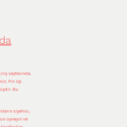
nda
iriş sayfasında,
niz. Pin Up
işdir. Bu
ların siyahısı,
yun oynayın və
 tərəfindən