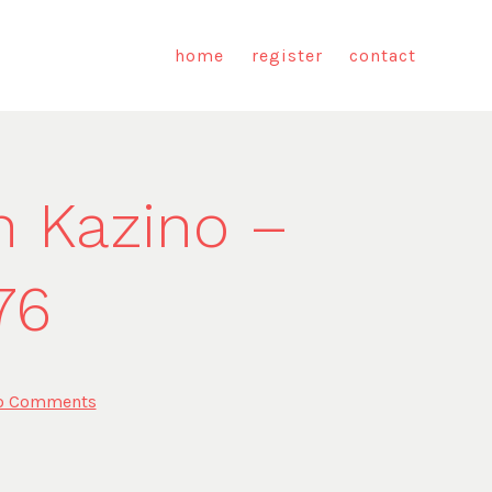
home
register
contact
n Kazino –
76
on
o Comments
Azrbaycanda
Pin
Up
Onlayn
Kazino