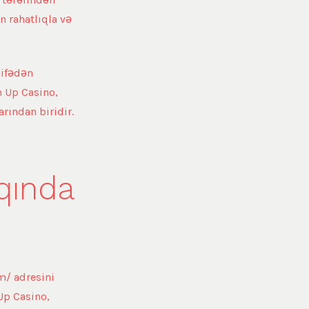
n rahatlıqla və
hifədən
n Up Casino,
rından biridir.
qında
m/ adresini
Up Casino,