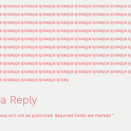
a qısaqça qısaqça qısaqça qısaqça qısaqça qısaqça qısaqça q
a qısaqça qısaqça qısaqça qısaqça qısaqça qısaqça qısaqça q
a qısaqça qısaqça qısaqça qısaqça qısaqça qısaqça qısaqça q
a qısaqça qısaqça qısaqça qısaqça qısaqça qısaqça qısaqça q
a qısaqça qısaqça qısaqça qısaqça qısaqça qısaqça qısaqça q
a qısaqça qısaqça qısaqça qısaqça qısaqça qısaqça qısaqça q
a qısaqça qısaqça qısaqça qısaqça qısaqça qısaqça qısaqça q
a qısaqça qısaqça qısaqça qısaqça qısaqça qısaqça qısaqça q
a qısaqça qısaqça qısaqça qısaqça qısaqça qısaqça qısaqça q
a qısaqça qısaqça qısaqça qısaq
a Reply
ess will not be published.
Required fields are marked
*