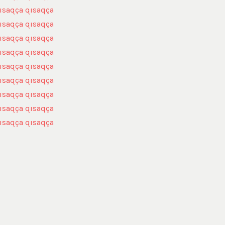
ısaqça qısaqça
ısaqça qısaqça
ısaqça qısaqça
ısaqça qısaqça
ısaqça qısaqça
ısaqça qısaqça
ısaqça qısaqça
ısaqça qısaqça
ısaqça qısaqça