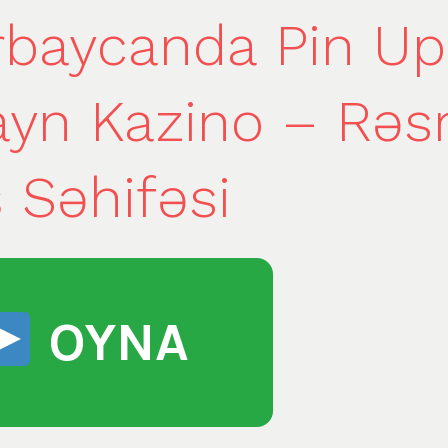
rbaycanda Pin Up
ayn Kazino – Rəs
ş Səhifəsi
OYNA