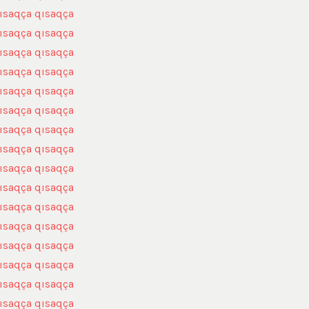
ısaqça qısaqça
ısaqça qısaqça
ısaqça qısaqça
ısaqça qısaqça
ısaqça qısaqça
ısaqça qısaqça
ısaqça qısaqça
ısaqça qısaqça
ısaqça qısaqça
ısaqça qısaqça
ısaqça qısaqça
ısaqça qısaqça
ısaqça qısaqça
ısaqça qısaqça
ısaqça qısaqça
ısaqça qısaqça