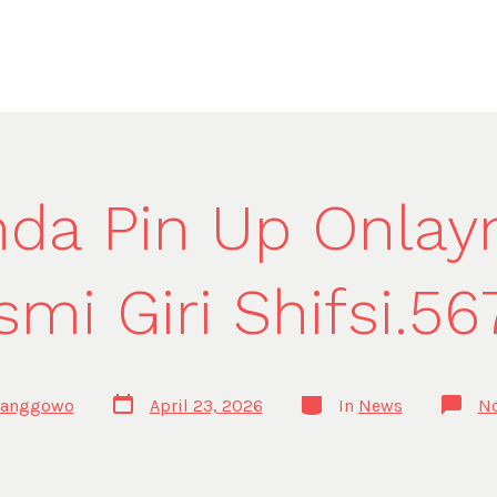
da Pin Up Onlay
smi Giri Shifsi.56
Post
Categories
nanggowo
April 23, 2026
In
News
N
date