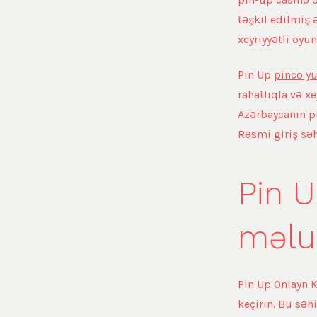
təşkil edilmiş 
xeyriyyətli oyun
Pin Up
pinco y
rahatlıqla və x
Azərbaycanın pi
Rəsmi giriş səh
Pin 
məlu
Pin Up Onlayn 
keçirin. Bu səh