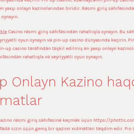
ən yaxşı onlayn kazinolarından biridir. Rəsmi giriş səhifəsində
 oynayın.
ukle
Casino rəsmi giriş səhifəsindən rahatlıqla oynayın. Bu sə
eyriyyətli oyun oynayın və pin-up casino dünyasında keçirin. Pi
n-up casino tərəfindən təşkil edilmiş ən yaxşı onlayn kazinola
ifəsindən rahatlıqla və xeyriyyətli oyun oynayın.
Up Onlayn Kazino haq
matlar
Kazino rəsmi giriş səhifəsinə keçmək üçün https://phottic.co
ifədə sizin üçün geniş bir qazino xidmətləri təqdim edir. Pin 