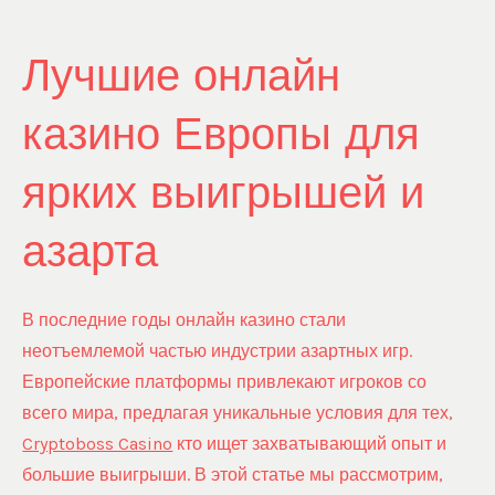
Европы
для
ярких
выигрыш
Лучшие онлайн
и
азарта
казино Европы для
ярких выигрышей и
азарта
В последние годы онлайн казино стали
неотъемлемой частью индустрии азартных игр.
Европейские платформы привлекают игроков со
всего мира, предлагая уникальные условия для тех,
Cryptoboss Casino
кто ищет захватывающий опыт и
большие выигрыши. В этой статье мы рассмотрим,