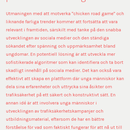
Utmaningen med att motverka "chicken road game" och
liknande farliga trender kommer att fortsätta att vara
relevant i framtiden, särskilt med tanke på den snabba
utvecklingen av sociala medier och den ständiga
sökandet efter spänning och uppmärksamhet bland
ungdomar. En potentiell lösning är att utveckla mer
sofistikerade algoritmer som kan identifiera och ta bort
skadligt innehåll på sociala medier. Det kan också vara
effektivt att skapa en plattform där unga människor kan
dela sina erfarenheter och uttrycka sina åsikter om
trafiksäkerhet på ett säkert och konstruktivt sätt. En
annan idé är att involvera unga människor i
utvecklingen av trafiksäkerhetskampanjer och
utbildningsmaterial, eftersom de har en bättre
förståelse för vad som faktiskt fungerar för att nå ut till