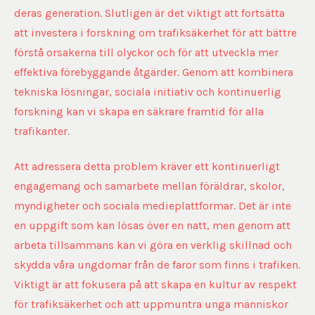
deras generation. Slutligen är det viktigt att fortsätta
att investera i forskning om trafiksäkerhet för att bättre
förstå orsakerna till olyckor och för att utveckla mer
effektiva förebyggande åtgärder. Genom att kombinera
tekniska lösningar, sociala initiativ och kontinuerlig
forskning kan vi skapa en säkrare framtid för alla
trafikanter.
Att adressera detta problem kräver ett kontinuerligt
engagemang och samarbete mellan föräldrar, skolor,
myndigheter och sociala medieplattformar. Det är inte
en uppgift som kan lösas över en natt, men genom att
arbeta tillsammans kan vi göra en verklig skillnad och
skydda våra ungdomar från de faror som finns i trafiken.
Viktigt är att fokusera på att skapa en kultur av respekt
för trafiksäkerhet och att uppmuntra unga människor