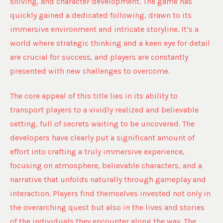
solving, and character development. The game has
quickly gained a dedicated following, drawn to its
immersive environment and intricate storyline. It’s a
world where strategic thinking and a keen eye for detail
are crucial for success, and players are constantly
presented with new challenges to overcome.
The core appeal of this title lies in its ability to
transport players to a vividly realized and believable
setting, full of secrets waiting to be uncovered. The
developers have clearly put a significant amount of
effort into crafting a truly immersive experience,
focusing on atmosphere, believable characters, and a
narrative that unfolds naturally through gameplay and
interaction. Players find themselves invested not only in
the overarching quest but also in the lives and stories
of the individuals they encounter along the way. The