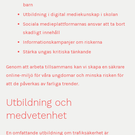
barn
Utbildning i digital mediekunskap i skolan
Sociala medieplattformarnas ansvar att ta bort
skadligt innehåll
Informationskampanjer om riskerna
Stärka ungas kritiska tänkande
Genom att arbeta tillsammans kan vi skapa en säkrare
online-miljö för våra ungdomar och minska risken för
att de påverkas av farliga trender.
Utbildning och
medvetenhet
En omfattande utbildning om trafiksäkerhet är