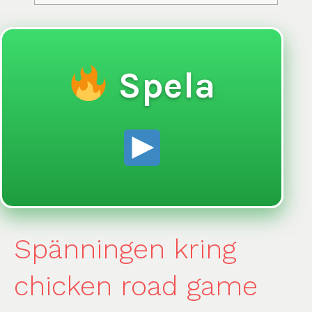
Spela
Spänningen kring
chicken road game