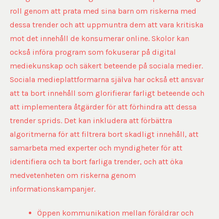
roll genom att prata med sina barn om riskerna med
dessa trender och att uppmuntra dem att vara kritiska
mot det innehåll de konsumerar online. Skolor kan
också införa program som fokuserar på digital
mediekunskap och säkert beteende på sociala medier.
Sociala medieplattformarna själva har också ett ansvar
att ta bort innehåll som glorifierar farligt beteende och
att implementera åtgärder för att förhindra att dessa
trender sprids. Det kan inkludera att förbättra
algoritmerna för att filtrera bort skadligt innehåll, att
samarbeta med experter och myndigheter för att
identifiera och ta bort farliga trender, och att öka
medvetenheten om riskerna genom
informationskampanjer.
Öppen kommunikation mellan föräldrar och