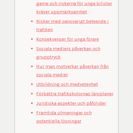
för
game och riskerna för unga bilister
unga
bilister
kräver uppmärksamhet
kräver
uppmärksamhet
Risker med oansvarigt beteende i
trafiken
Konsekvenser för unga förare
Sociala mediers påverkan och
grupptryck
Hur man motverkar påverkan från
sociala medier
Utbildning och medvetenhet
Förbättra trafikskolornas läroplaner
Juridiska aspekter och påföljder
Framtida utmaningar och
potentiella lösningar