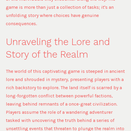
game is more than just a collection of tasks; it's an
unfolding story where choices have genuine
consequences.
Unraveling the Lore and
Story of the Realm
The world of this captivating game is steeped in ancient
lore and shrouded in mystery, presenting players with a
rich backstory to explore. The land itself is scarred by a
long-forgotten conflict between powerful factions,
leaving behind remnants of a once-great civilization.
Players assume the role of a wandering adventurer
tasked with uncovering the truth behind a series of
unsettling events that threaten to plunge the realm into