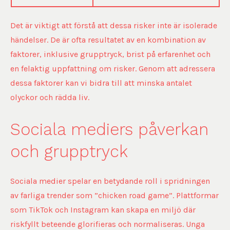
Det är viktigt att förstå att dessa risker inte är isolerade
händelser. De är ofta resultatet av en kombination av
faktorer, inklusive grupptryck, brist på erfarenhet och
en felaktig uppfattning om risker. Genom att adressera
dessa faktorer kan vi bidra till att minska antalet
olyckor och rädda liv.
Sociala mediers påverkan
och grupptryck
Sociala medier spelar en betydande roll i spridningen
av farliga trender som ”chicken road game”. Plattformar
som TikTok och Instagram kan skapa en miljö där
riskfyllt beteende glorifieras och normaliseras. Unga