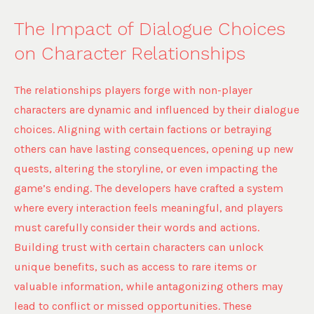
The Impact of Dialogue Choices
on Character Relationships
The relationships players forge with non-player
characters are dynamic and influenced by their dialogue
choices. Aligning with certain factions or betraying
others can have lasting consequences, opening up new
quests, altering the storyline, or even impacting the
game’s ending. The developers have crafted a system
where every interaction feels meaningful, and players
must carefully consider their words and actions.
Building trust with certain characters can unlock
unique benefits, such as access to rare items or
valuable information, while antagonizing others may
lead to conflict or missed opportunities. These