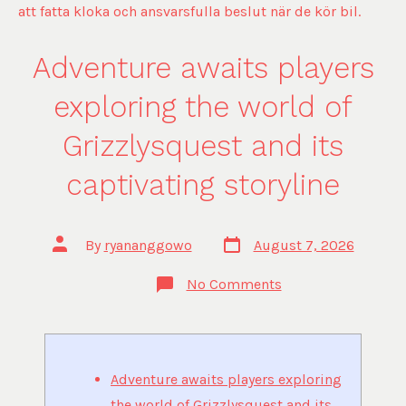
att fatta kloka och ansvarsfulla beslut när de kör bil.
Adventure awaits players
exploring the world of
Grizzlysquest and its
captivating storyline
Post
Post
By
ryananggowo
August 7, 2026
date
author
on
No Comments
Adventure
awaits
players
exploring
the
world
Adventure awaits players exploring
of
Grizzlysquest
the world of Grizzlysquest and its