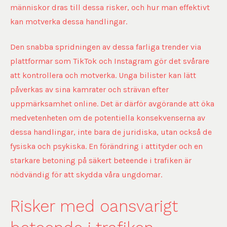
människor dras till dessa risker, och hur man effektivt
kan motverka dessa handlingar.
Den snabba spridningen av dessa farliga trender via
plattformar som TikTok och Instagram gör det svårare
att kontrollera och motverka. Unga bilister kan lätt
påverkas av sina kamrater och strävan efter
uppmärksamhet online. Det är därför avgörande att öka
medvetenheten om de potentiella konsekvenserna av
dessa handlingar, inte bara de juridiska, utan också de
fysiska och psykiska. En förändring i attityder och en
starkare betoning på säkert beteende i trafiken är
nödvändig för att skydda våra ungdomar.
Risker med oansvarigt