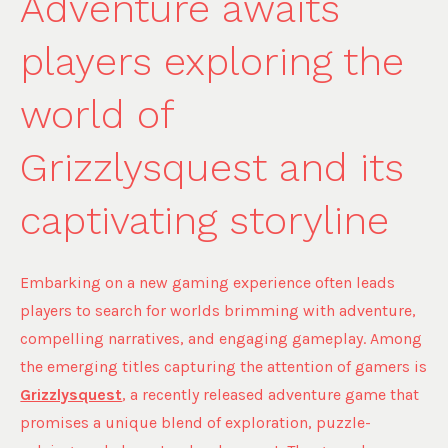
Adventure awaits
players exploring the
world of
Grizzlysquest and its
captivating storyline
Embarking on a new gaming experience often leads
players to search for worlds brimming with adventure,
compelling narratives, and engaging gameplay. Among
the emerging titles capturing the attention of gamers is
Grizzlysquest
, a recently released adventure game that
promises a unique blend of exploration, puzzle-