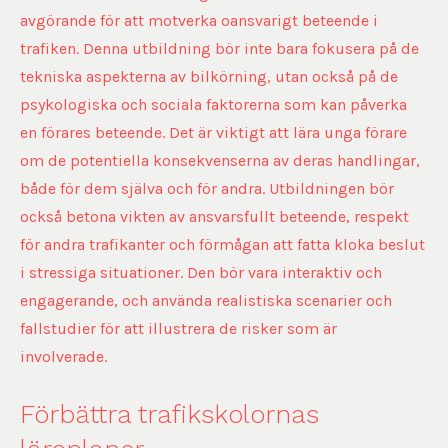
avgörande för att motverka oansvarigt beteende i
trafiken. Denna utbildning bör inte bara fokusera på de
tekniska aspekterna av bilkörning, utan också på de
psykologiska och sociala faktorerna som kan påverka
en förares beteende. Det är viktigt att lära unga förare
om de potentiella konsekvenserna av deras handlingar,
både för dem själva och för andra. Utbildningen bör
också betona vikten av ansvarsfullt beteende, respekt
för andra trafikanter och förmågan att fatta kloka beslut
i stressiga situationer. Den bör vara interaktiv och
engagerande, och använda realistiska scenarier och
fallstudier för att illustrera de risker som är
involverade.
Förbättra trafikskolornas