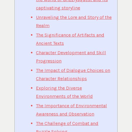
and
its
captivating storyline
captivating
storyline
Unraveling the Lore and Story of the
Realm
The Significance of Artifacts and
Ancient Texts
Character Development and Skill
Progression
The Impact of Dialogue Choices on
Character Relationships
Exploring the Diverse
Environments of the World
The Importance of Environmental
Awareness and Observation
The Challenge of Combat and
Puzzle Solving